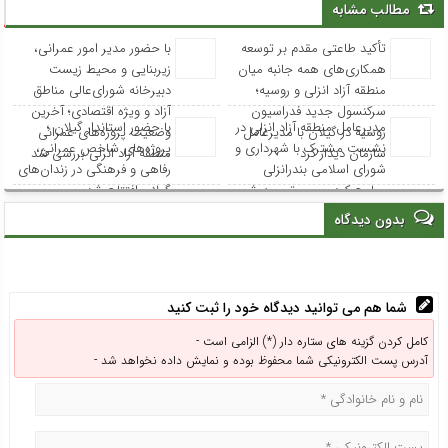
مطالب مشابه
تأکید طاعتی مقدم بر توسعه
با حضور مدیر امور عمرانی،
همکاری‌های همه جانبه میان
زیربنایی و محیط زیست
منطقه آزاد انزلی و روسیه؛
دبیرخانه شورای‌عالی مناطق
سرکنسول جدید فدراسیون
آزاد و ویژه اقتصادی؛ آخرین
مدیرعامل منطقه آزاد انزلی در
با حضور استاندار گیلان ؛
روسیه در گیلان با مدیرعامل
وضعیت پروژه‌های عمرانی
نشست مشترک با شهرداری و
پروژه‌های شاخص عمرانی،
سازمان دیدار کرد
منطقه آزاد انزلی بررسی شد
شورای اسلامی بندرانزلی
رفاهی و فرهنگی در زندان‌های
مطرح کرد: مسیر توسعه شهر
گیلان افتتاح شد
انزلی از هم‌افزایی و مشارکت
بدون دیدگاه
همه نهادها می‌گذرد
شما هم می توانید دیدگاه خود را ثبت کنید
کامل کردن گزینه های ستاره دار (*) الزامی است -
آدرس پست الکترونیکی شما محفوظ بوده و نمایش داده نخواهد شد -