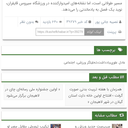
مسیر طولانی است، اما نشانه‌های امیدوارکننده در ورزشگاه سیروس قایقران،
نوید یک فصل به یادماندنی را می‌دهد.
نصیبه جانی پور
کد خبر 39279
640 بازدید
بدون نظر
پرینت
لینک کوتاه
https://kashefkhabar.ir/?p=39279
برچسب ها
عادل علوی،يادداشت،تحلیلگر ورزشی، اجتماعی
مطلب قبل و بعد
همزمان با هفته تربیت بدنی صورت
« اولین جشنواره ملی رسانه‌ای چای در
گرفت ؛ افتتاح اولین خانه دارت استان
لاهیجان برگزار می‌شود
گیلان در شهر لاهیجان »
مطالب مشابه
سرپرست جدید ورزش و
ترکیب تیم‌ملی مقابل مصر لو