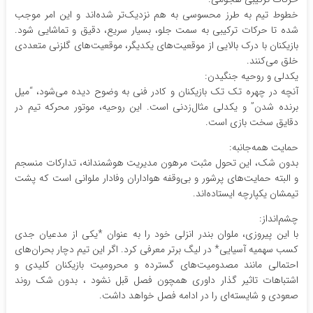
خطوط تیم به طرز محسوسی به هم نزدیک‌تر شده‌اند و این امر موجب
شده تا حرکات ترکیبی به سمت جلو، بسیار سریع، دقیق و تماشایی شود.
بازیکنان با درک بالایی از موقعیت‌های یکدیگر، موقعیت‌های گلزنی متعددی
خلق می‌کنند.
یکدلی و روحیه جنگیدن:
آنچه در چهره تک تک بازیکنان و کادر فنی به وضوح دیده می‌شود، “میل
برنده شدن” و یکدلی مثال‌زدنی است. این روحیه، موتور محرکه تیم در
دقایق سخت بازی است.
حمایت همه‌جانبه:
بدون شک، این تحول مثبت مرهون مدیریت هوشمندانه، تدارکات منسجم
و البته حمایت‌های پرشور و بی‌وقفه هواداران وفادار ملوانی است که پشت
تیمشان یکپارچه ایستاده‌اند.
چشم‌انداز:
با این پیروزی، ملوان بندر انزلی خود را به عنوان *یکی از مدعیان جدی
کسب سهمیه آسیایی* در لیگ برتر معرفی کرد. اگر این تیم دچار بحران‌های
احتمالی مانند مصدومیت‌های گسترده و محرومیت بازیکنان کلیدی و
اشتباهات تاثیر گذار داوری همچون فصل قبل نشود ، بدون شک روند
صعودی و شایسته‌ای را در ادامه فصل خواهد داشت.