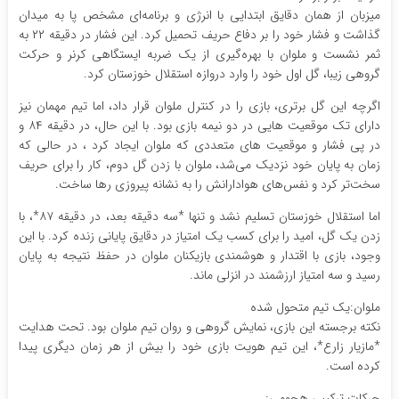
میزبان از همان دقایق ابتدایی با انرژی و برنامه‌ای مشخص پا به میدان
گذاشت و فشار خود را بر دفاع حریف تحمیل کرد. این فشار در دقیقه ۲۲ به
ثمر نشست و ملوان با بهره‌گیری از یک ضربه ایستگاهی کرنر و حرکت
گروهی زیبا، گل اول خود را وارد دروازه استقلال خوزستان کرد.
اگرچه این گل برتری، بازی را در کنترل ملوان قرار داد، اما تیم مهمان نیز
دارای تک موقعیت هایی در دو نیمه بازی بود. با این حال، در دقیقه ۸۴ و
در پی فشار و موقعیت های متعددی که ملوان ایجاد کرد ، در حالی که
زمان به پایان خود نزدیک می‌شد، ملوان با زدن گل دوم، کار را برای حریف
سخت‌تر کرد و نفس‌های هوادارانش را به نشانه پیروزی رها ساخت.
اما استقلال خوزستان تسلیم نشد و تنها *سه دقیقه بعد، در دقیقه ۸۷*، با
زدن یک گل، امید را برای کسب یک امتیاز در دقایق پایانی زنده کرد. با این
وجود، بازی با اقتدار و هوشمندی بازیکنان ملوان در حفظ نتیجه به پایان
رسید و سه امتیاز ارزشمند در انزلی ماند.
ملوان:یک تیم متحول شده
نکته برجسته این بازی، نمایش گروهی و روان تیم ملوان بود. تحت هدایت
*مازیار زارع*، این تیم هویت بازی خود را بیش از هر زمان دیگری پیدا
کرده است.
حرکات ترکیبی هجومی: