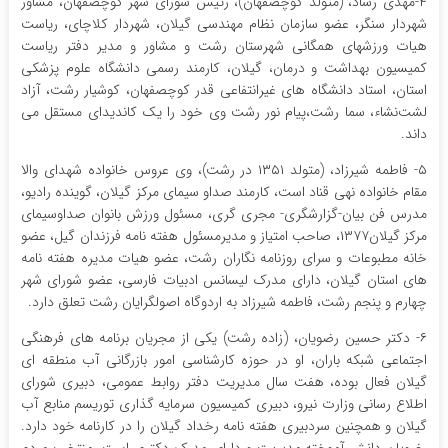
۴-مهدی رشاد، (متولد کوچصفهان)، رئیس شورای شهر کوچصفهان، مشاور
شهردار سنگر، عضو سازمان نظام مهندسی گیلان، شهردار کلاچای، ریاست
هیات ورزشهای همگانی شهرستان رشت و مشاور و مدیر دفتر ریاست
کمیسیون بهداشت و درمان، گیلان، کارمند رسمی دانشگاه علوم پزشکی
استان، استاد دانشگاه های غیرانتفاعی قدر کوچصفهان، کوشیار رشت، آزاد
لشت‌نشاء، سما رشت،پیام نور رشت وی خود را یک کاندیدای مستقل می
داند.
۵- فاطمه شیرزاد، (متولد ۱۳۵۱ در رشت)، وی عروس خانواده شهدای والا
مقام خانواده نهی قناد است، کارمند صداو سیمای مرکز گیلان، گوینده رادیو،
مدرس فن بیان-گزارشگری- مجری گری، مسئول ورزش بانوان صداوسیمای
مرکز گیلان۱۳۷۷، صاحب امتیاز و مدیرمسئول هفته نامه فرزندان گیل، عضو
خانه مطبوعات و سرای روزنامه نگاران رشت، عضو هیات مدیره هفته نامه
های استان گیلان، دارای مدرک لیسانس ادبیات فارسی، عضو شورای شهر
چهارم و پنجم رشت، فاطمه شیرزاد به اردوگاه اصولگرایان رشت تعلق دارد.
۶- دکتر حسین رضویان، (زاده رشت) یکی از مجریان برنامه های فرهنگی
اجتماعی شبکه باران، او در حوزه کارشناسی امور بازرگانی آب منطقه ای
گیلان فعال بوده، هفت سال مدیریت دفتر روابط عمومی، دبیری شورای
اطلاع رسانی وزارت نیرو، دبیری کمیسیون سرمایه گذاری توریسم منابع آب
گیلان و همچنین سردبیری هفته نامه رخداد گیلان را در کارنامه خود دارد.