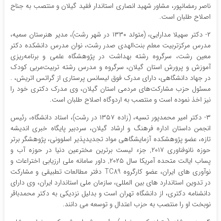
ناصر رمضانپور، مشاور شهید انصاری استاندار فقید گیلان و منتصب به جناح
اصلاح طلبان است‌.
۲- دکتر سهیلا مدارایی، (متولد ۱۳۳۰ در شهر رشت)، مدیر هنرستان سمیه،
مدرس مرکزتربیت معلم بنت‌الهدی صدر رشت، نوان مدرس دانشکده دکتر
معین رشت، سرگروه رشته بهداشت در پژوهشگاه علمی و برنامه‌ریزی
آموزش و پرورش استان گیلان، سرگروه و مدرس رشته تربیت‌مربی کودک
در جهاد دانشگاهی، دارای مدرک فوق لیسانس پرستاری از گراتس اتریش، .
مسئول حزب مشارکت‌های مردمی استان گیلان، وی مدرک دکتری خود را
نیز اخذ نموده است و منتصب به اردوگاه اصلاح طلبان است.
۳- دکتر امیر محمدپور تسیه، (زاده ۱۳۵۷ در رشت)، استاد دانشگاه، رئیس
انجمن داستان اداره فرهنگ و ارشاد گیلان، سردبیر پایگاه خبری اندیشه
تازه، عضو پژوهشکده آزمایشگاهی مواد تجدیدپذیر اسلوونی، پژوهشگر برتر
حوزه نانوفناوری ۲۰۱۷, جزء لیست برترین مخترعین دنیا در حوزه آب و
پساب ایالت متحده آمریکا سال ۲۰۲۵, داور سامانه ملی ارزیابی اختراعات و
نوآوری های ایران، عضو کارگروه TC89 دفتر مطالعات تطبیقی و مشارکت
در تدوین استاندارد های بین المللی، سازمان ملی استاندارد ایران، وی دارای
دانشنامه دکتری، از دانشگاه تهران است و بدلیل نزدیکی به دکتر محمدباقر
نوبخت او را منتصب به حزب اعتدال و توسعه می دانند.