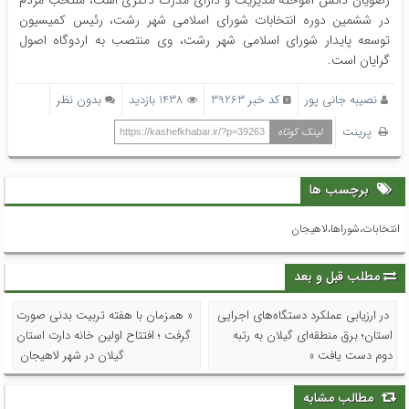
رضویان دانش آموخته مدیریت و دارای مدرک دکتری است، منتخب مردم
در ششمین دوره انتخابات شورای اسلامی شهر رشت، رئیس کمیسیون
توسعه پایدار شورای اسلامی شهر رشت، وی منتصب به اردوگاه اصول
گرایان است.
نصیبه جانی پور
کد خبر 39263
1438 بازدید
بدون نظر
پرینت
لینک کوتاه
https://kashefkhabar.ir/?p=39263
برچسب ها
انتخابات،شوراها،لاهیجان
مطلب قبل و بعد
در ارزیابی عملکرد دستگاه‌های اجرایی
« همزمان با هفته تربیت بدنی صورت
استان؛ برق منطقه‌ای گیلان به رتبه
گرفت ؛ افتتاح اولین خانه دارت استان
دوم دست یافت »
گیلان در شهر لاهیجان
مطالب مشابه