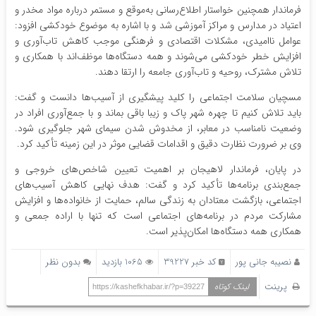
فرماندار همچنین خواستار اطلاع‌رسانی به‌موقع و مستمر درباره مواد مخدر و
اعتیاد در مدارس و مراکز آموزشی شد و با اشاره به موضوع خودکشی افزود:
عوامل ناامیدی، مشکلات اقتصادی و فرهنگی موجب کاهش تاب‌آوری و
افزایش خطر خودکشی می‌شوند و همه دستگاه‌ها موظف‌اند با همکاری و
تلاش مشترک، روحیه و تاب‌آوری جامعه را ارتقا دهند.
مسچیان سلامت اجتماعی را کلید پیشگیری از آسیب‌ها دانست و گفت:
باید تلاش کنیم تا چهره شهر پاک و زیبا باقی بماند و با جمع‌آوری افراد در
وضعیت نامناسب در معابر، از مخدوش شدن سیمای شهر جلوگیری شود.
وی بر ضرورت نظارت دقیق و اقدامات قضایی موثر در این زمینه تأکید کرد.
در پایان، فرماندار لاهیجان بر اهمیت تعیین شاخص‌های خروجی و
جمع‌بندی برنامه‌ها تأکید کرد و گفت: هدف نهایی کاهش آسیب‌های
اجتماعی، بازگشت معتادان به زندگی سالم، حمایت از خانواده‌ها و افزایش
مشارکت مردم در برنامه‌های اجتماعی است که تنها با اراده جمعی و
همکاری همه دستگاه‌ها امکان‌پذیر است.
نصیبه جانی پور
کد خبر 39227
1065 بازدید
بدون نظر
پرینت
لینک کوتاه
https://kashefkhabar.ir/?p=39227