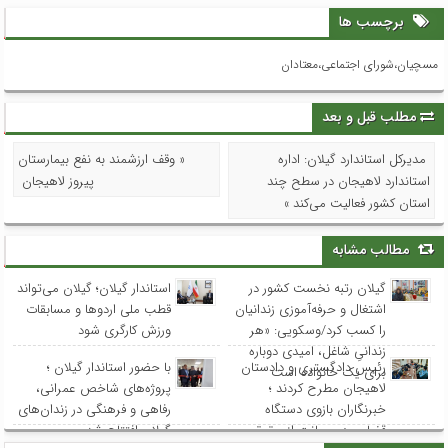
برچسب ها
مسچیان،شورای اجتماعی،معتادان
مطلب قبل و بعد
مدیرکل استاندارد گیلان: اداره
« وقف ارزشمند به نفع بیمارستان
استاندارد لاهیجان در سطح چند
پیروز لاهیجان
استان کشور فعالیت می‌کند »
مطالب مشابه
گیلان رتبه نخست کشور در
استاندار گیلان؛ گیلان می‌تواند
اشتغال و حرفه‌آموزی زندانیان
قطب ملی اردوها و مسابقات
را کسب کرد/وسکویی: «هر
ورزش کارگری شود
زندانیِ شاغل، امیدی دوباره
رئیس دادگستری و دادستان
با حضور استاندار گیلان ؛
برای یک خانواده است
لاهیجان مطرح کردند ؛
پروژه‌های شاخص عمرانی،
خبرنگاران بازوی دستگاه
رفاهی و فرهنگی در زندان‌های
قضایی در صیانت از حقوق
گیلان افتتاح شد