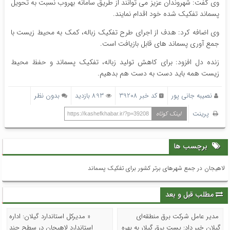
وی گفت: شهروندان عزیز می توانند از طریق سامانه بهروب نسبت به تحویل
پسماند تفکیک شده خود اقدام نمایند.
وی اضافه کرد: هدف از اجرای طرح تفکیک زباله، کمک به محیط زیست با
جمع آوری پسماند های قابل بازیافت است.
زنده دل افزود: برای کاهش تولید زباله، تفکیک پسماند و حفظ محیط
زیست همه باید دست به دست هم بدهیم.
نصیبه جانی پور
کد خبر 39208
893 بازدید
بدون نظر
پرینت
لینک کوتاه
https://kashefkhabar.ir/?p=39208
برچسب ها
لاهیجان در جمع شهرهای برتر کشور برای تفکیک پسماند
مطلب قبل و بعد
مدیر عامل شرکت برق منطقه‌ای
« مدیرکل استاندارد گیلان: اداره
گیلان خبر داد: پست برق گیلار به بهره
استاندارد لاهیجان در سطح چند