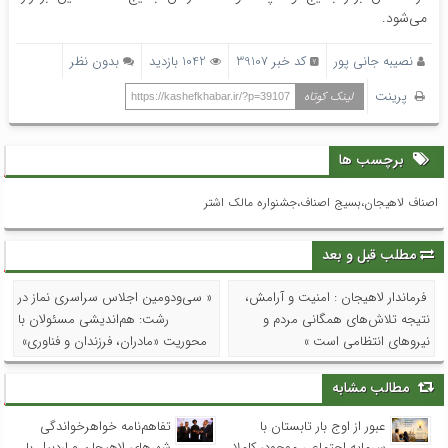
می‌شود.
نصیبه جانی پور
کد خبر 39107
1042 بازدید
بدون نظر
پرینت
لینک کوتاه
https://kashefkhabar.ir/?p=39107
برچسب ها
اصناف لاهیجان،بسیج اصناف،جشنواره مالک اشتر
مطلب قبل و بعد
فرماندار لاهیجان : امنیت و آرامش،
« سی‌ودومین اجلاس سراسری نماز در
نتیجه تلاش‌های همگانی مردم و
رشت: هم‌اندیشی مسئولان با
نیروهای انتظامی است »
محوریت «مادران، فرزندان و فناوری»
مطالب مشابه
عبور از اوج بار تابستان با
تفاهم‌نامه خواهرخواندگی
سرمایه اجتماعی موجود، کاملا
شهرهای لاهیجان و اردبیل با