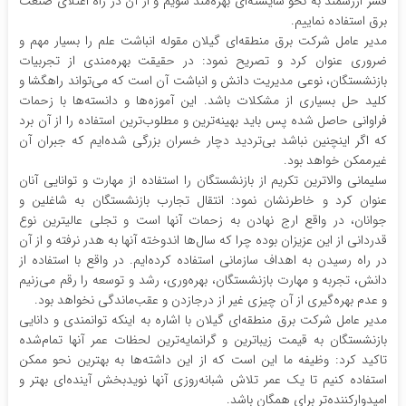
قشر ارزشمند به نحو شایسته‌ای بهره‌مند شویم و از آن در راه اعتلای صنعت
برق استفاده نماییم.
مدیر عامل شرکت برق منطقه‌ای گیلان مقوله انباشت علم را بسیار مهم و
ضروری عنوان کرد و تصریح نمود: در حقیقت بهره‌مندی از تجربیات
بازنشستگان، نوعی مدیریت دانش و انباشت آن است که می‌تواند راهگشا و
کلید حل بسیاری از مشکلات باشد. این آموزه‌ها و دانسته‌ها با زحمات
فراوانی حاصل شده پس باید بهینه‌ترین و مطلوب‌ترین استفاده را از آن برد
که اگر اینچنین نباشد بی‌تردید دچار خسران بزرگی شده‌ایم که جبران آن
غیرممکن خواهد بود.
سلیمانی والاترین تکریم از بازنشستگان را استفاده از مهارت و توانایی آنان
عنوان کرد و خاطرنشان نمود: انتقال تجارب بازنشستگان به شاغلین و
جوانان، در واقع ارج نهادن به زحمات آنها است و تجلی عالیترین نوع
قدردانی از این عزیزان بوده چرا که سال‌ها اندوخته آنها به هدر نرفته و از آن
در راه رسیدن به اهداف سازمانی استفاده کرده‌ایم. در واقع با استفاده از
دانش، تجربه و مهارت بازنشستگان، بهره‌وری، رشد و توسعه را رقم می‌زنیم
و عدم بهره‌گیری از آن چیزی غیر از درجازدن و عقب‌ماندگی نخواهد بود.
مدیر عامل شرکت برق منطقه‌ای گیلان با اشاره به اینکه توانمندی و دانایی
بازنشستگان به قیمت زیباترین و گرانمایه‌ترین لحظات عمر آنها تمام‌شده
تاکید کرد: وظیفه ما این است که از این داشته‌ها به بهترین نحو ممکن
استفاده کنیم تا یک عمر تلاش شبانه‌روزی آنها نوید‌بخش آینده‌ای بهتر و
امیدوارکننده‌تر برای همگان باشد.