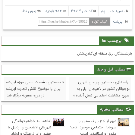
نصیبه جانی پور
کد خبر 39013
984 بازدید
بدون نظر
پرینت
لینک کوتاه
https://kashefkhabar.ir/?p=39013
برچسب ها
بازنشستگان،برق منطقه ای،گیلان،شغل
مطلب قبل و بعد
راه‌اندازی نخستین پارلمان شهری
« نخستین نشست علمی موزه ابریشم
نوجوانان کشور در لاهیجان؛ پلی به
ایران با موضوع نقش تجارت ابریشم
سوی مشارکت اجتماعی نسل آینده »
در دوره صفویه برگزار شد
مطالب مشابه
عبور از اوج بار تابستان با
تفاهم‌نامه خواهرخواندگی
سرمایه اجتماعی موجود، کاملا
شهرهای لاهیجان و اردبیل با
مقدور و امکانپذیر است
حضور وزیر فرهنگ و ارشاد