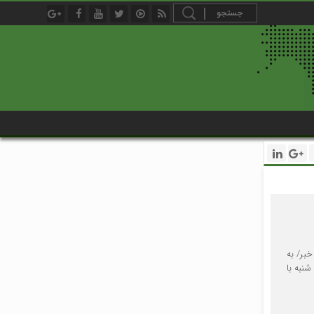
بر/ به
نبه با