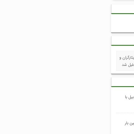
ارگران و
جلیل شد
یل با
ن بار