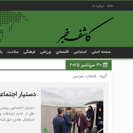
خانه
درباره ما
صفحه اصلی
اجتماعی
اقتصادی
ورزشی
فرهنگی
سلامت
یا
30 سپتامبر 2025
گروه :
انتخاب سردبیر
دستیار اجتماع
دستیار اجتماعی رییس ج
نقل از اداره ارتباطات
استقبال هادی حق شناس 