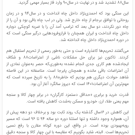
سال۸۸ تشدید شد و در نهایت در سال۹۰ وارد فاز بسیار مهمی گردید.
این سنگی بود که احمدی‌نژاد داخل چاه انداخت و در سال۹۴ و در زمان
روحانی با توافق برجام از چاه خارج شد. ولی در لب چاه باقی بود و آن را از
چاه دور نکردند، دو سال بعد که ترامپ آمد آن را با ضربه کوچکی دوباره
داخل چاه انداخت و ایران همچنان با فرازوفرودهایی درگیر سنگی است که
در دوره احمدی‌نژاد داخل چاه انداخته شد.
می‌گفتند تحریم‌ها کاغذپاره است و حتی به‌طور رسمی از تحریم استقبال هم
کردند. تاکنون نیز برای حل مشکلات ناشی از اعتراضات۸۸ و شکاف
ایجادشده هم کاری جدی انجام نشده؛ به‌طوری‌که حصر به‌عنوان نمادی از
آن اعتراضات باقی مانده و همچنان پابرجا است. متاسفانه در این فاصله
شاهد حوادث دیگری هم بودیم که خاطره۸۸ را به تاریخ سپرده است که
مهم‌ترین آن اعتراضات۱۴۰۱ است که دیروز سالگرد آغاز آن بود.
قدرت خرید و برابری «حداقل دستمزد کارگران» در برابر چهار کالا و سنجه
مهم یعنی طلا، ارز، خودرو و مسکن به‌شدت کاهش یافته است.
این کاهش در ۱۶سال گذشته یک روند ثابت بود و برخلاف دو دهه پیش از
آن، همواره وجود داشته و تنها استثنا دوره دو ساله ۹۴ تا ۹۶ است که مسیر
روبه‌بهبودی بوده است. در واقع، این دوره کوتاه مقارن با رفع نسبی
تحریم‌ها است. البته، شاید بگوییم که مقایسه با این چهار کالا و سنجه دقیق