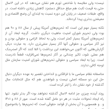
نیست؛ ولی مقایسه با شاخص تورم هم نشان می‌دهد که در این ۱۶سال
حتی به قیمت ثابت هم مبلغ حداقل دستمزد کاهش زیادی داشته است. در
واقع، طبقات ضعیف در پایان این دوره نسبت به ابتدای آن وضع اقتصادی و
معیشتی بدتری پیدا کرده‌اند.
نکته بسیار مهم این است که تحریم‌های آمریکا پیش از سال ۸۸ و ۹۰ هم
بود؛ ولی تحریم شورای امنیت ماهیت دیگری داشت. گرچه ابعاد آن از
تحریم‌های آمریکا بسیار کمتر است، ولی به لحاظ الزامی و حقوقی بودن و
نیز آثار سیاسی و حقوقی آنها آثار بسیار منفی‌تری دارد. به عبارت دیگر،
گزارش‌هایی که اکنون می‌خواهند این برداشت را القا کنند که اگر اسنپ‌بک
هم عملی شود، تاثیر چندانی بر آثار تحریم‌ها نمی‌افزاید؛ قطعاً نادرست
است. زیرا به ابعاد سیاسی و حقوقی تحریم‌های شورای امنیت سازمان ملل
توجه کافی ندارند.
متاسفانه نظام سیاسی ما با فرافکنی و انداختن تقصیر به عهده دیگران دنبال
حل این دو مسئله اصلی نیست و شواهدی هم که مثل انتخابات سال
گذشته از خود نشان داد را ابتر کرده است.
روند آینده چیزی جز ادامه ۱۶سال گذشته نخواهد بود؛ اگر بدتر نشود. تنها
راه ایجاد تحولات مثبت در هر دو عامل گفته شده است. عبور از ۸۸ و ۱۴۰۱
و… و همسویی با آن بخش از قواعد حقوقی است که تحریم‌ها را بلاموضوع