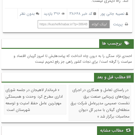
کند. راه دیگری نیست.
نصیبه جانی پور
کد خبر 38648
396 بازدید
بدون نظر
پرینت
لینک کوتاه
https://kashefkhabar.ir/?p=38648
برچسب ها
احمدی نژاد سنگی را به درون چاه انداخت که پیامدهایش تا امروز گریبان اقتصاد و
سیاست را گرفته است/ برای نجات کشور راهی جز رفع تحریم نیست
مطلب قبل و بعد
در راستای تعامل و همکاری در اجرای
« فرماندار لاهیجان در جلسه شورای
پروژه‌های زیربنایی صنعت برق:
اداری مطرح کرد: وحدت و همبستگی
نشست صمیمی مدیرعامل شرکت برق
مهم‌ترین عامل حفظ امنیت و توسعه
منطقه‌ای گیلان با مدیر کل دیوان
شهرستان است
محاسبات برگزار شد »
مطالب مشابه