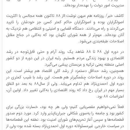
مدیریت امور دولت را عهده‌دار بوده‌اند.
کاشف خبر/ روزنامه هم میهن نوشت:ااز ۸۸ تاکنون همه مجالس با اکثریت
اصولگرایان بوده و اصولگرایان حاکم کمتر کسی جز خودشان را تایید
می‌کردند و راه می‌دادند. دستگاه قضایی و امنیتی و انتظامی هم نزدیک به
آنان بوده‌اند. مهم‌تر از همه شورای نگهبان بود که به‌کلی در جناح مقابل
اصلاحات طبقه‌بندی می‌شود.
در دوره اول ۶۸ تا ۸۸ شاهد یک روند آرام و حتی قابل‌توجه در رشد
اقتصادی و بهبود زندگی مردم هستیم. رتبه ایران در این دوره از دو کشور
اصلی منطقه یعنی ترکیه و عربستان پیشی می‌گیرد.
همچنین، رشد حداقل دستمزد از رشد کلی اقتصاد هم بیشتر است. این
روند در دوره اصلاحات چشمگیرتر هم هست. این رشد با شیب کمتری در
دوره اول احمدی‌نژاد هم تداوم می‌یابد. ولی از سال۸۸ به بعد دو اتفاق
بسیار مهم در ایران رخ داد که روند اقتصادی را به‌کلی تغییر داد. اولین آن،
اعتراضات ۸۸ بود.
فعلاً نمی‌خواهیم مقصریابی کنیم؛ ولی هر چه بود، خسارت بزرگی برای
کشور بود و جامعه را به‌سوی شکافی جبران‌ناپذیر وارد کرد. مورد دوم صدور
قطعنامه‌ها و سپس آغاز تحریم‌های شورای امنیت بود. نطفه این قطعنامه‌ها
در سیاست خارجی غیرمسئولانه دوره اول احمدی‌نژاد بسته شده بود؛ ولی از