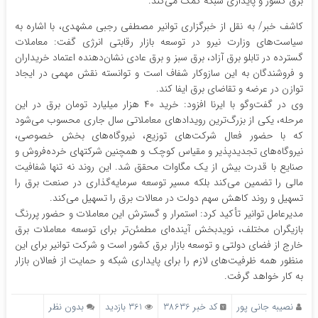
برق کشور و پایداری شبکه کمک می‌کند.
کاشف خبر/ به نقل از خبرگزاری توانیر مصطفی رجبی مشهدی، با اشاره به
سیاست‌های وزارت نیرو در توسعه بازار رقابتی انرژی گفت: معاملات
گسترده در تابلو برق آزاد، برق سبز و برق عادی نشان‌دهنده اعتماد خریداران
و فروشندگان به این سازوکار شفاف است و توانسته نقش مهمی در ایجاد
توازن در عرضه و تقاضای برق ایفا کند.
وی در گفت‌وگو با ایرنا افزود: خرید ۴۰ هزار میلیارد تومان برق در این
مرحله، یکی از بزرگ‌ترین رویدادهای معاملاتی سال جاری محسوب می‌شود
که با حضور فعال شرکت‌های توزیع، نیروگاه‌های بخش خصوصی،
نیروگاه‌های تجدیدپذیر و مقیاس کوچک و همچنین شرکتهای خرده‌فروش و
صنایع با قدرت بیش از یک مگاوات محقق شد. این روند نه تنها شفافیت
مالی را تضمین می‌کند بلکه مسیر توسعه سرمایه‌گذاری در صنعت برق را
تسهیل و روند کاهش سهم دولت در معالات برق را تسهیل می‌کند.
مدیرعامل توانیر تأکید کرد: استمرار و گسترش این معاملات و حضور پررنگ
بازیگران مختلف، نویدبخش آینده‌ای مطمئن‌تر برای توسعه معاملات برق
خارج از فضای دولتی و توسعه بازار برق کشور است و شرکت توانیر برای این
منظور همه ظرفیت‌های لازم را برای پایداری شبکه و حمایت از فعالان بازار
به کار خواهد گرفت.
نصیبه جانی پور
کد خبر 38636
361 بازدید
بدون نظر