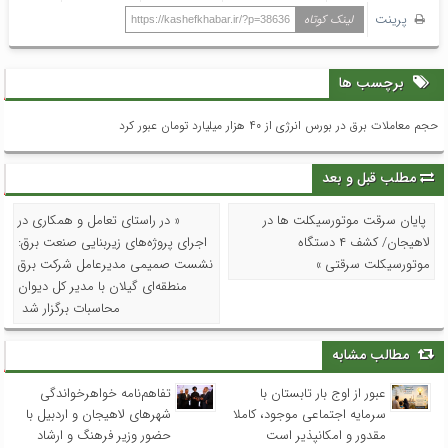
پرینت
لینک کوتاه
https://kashefkhabar.ir/?p=38636
برچسب ها
حجم معاملات برق در بورس انرژی از ۴۰ هزار میلیارد تومان عبور کرد
مطلب قبل و بعد
پایان سرقت‌ موتورسیکلت ها در
« در راستای تعامل و همکاری در
لاهیجان/ کشف ۴ دستگاه
اجرای پروژه‌های زیربنایی صنعت برق:
موتورسیکلت سرقتی »
نشست صمیمی مدیرعامل شرکت برق
منطقه‌ای گیلان با مدیر کل دیوان
محاسبات برگزار شد
مطالب مشابه
عبور از اوج بار تابستان با
تفاهم‌نامه خواهرخواندگی
سرمایه اجتماعی موجود، کاملا
شهرهای لاهیجان و اردبیل با
مقدور و امکانپذیر است
حضور وزیر فرهنگ و ارشاد