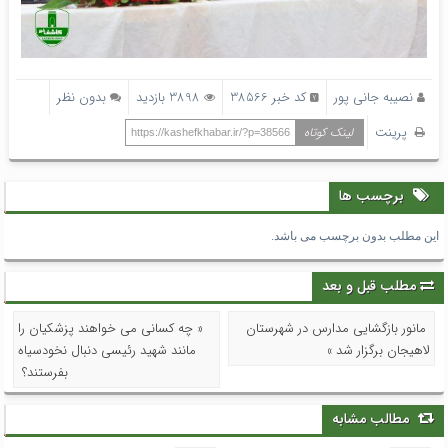
نصیبه جانی پور
کد خبر 38566
3898 بازدید
بدون نظر
پرینت
لینک کوتاه
https://kashefkhabar.ir/?p=38566
برچسب ها
این مطلب بدون برچسب می باشد.
مطلب قبل و بعد
مانور بازگشایی مدارس در شهرستان
« چه کسانی می خواهند پزشکیان را
لاهیجان برگزار شد »
مانند شهید رئیسی دنبال نخودسیاه
بفرستند؟
مطالب مشابه