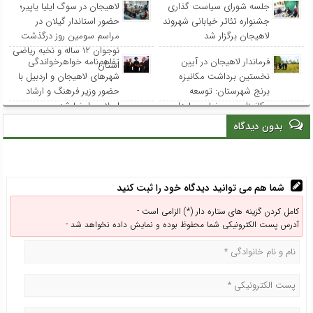
جلسه شورای سیاست گذاری
لاهیجان در سوگ ایلیا یاپیر؛
جشنواره تئاتر خیابانی شهروند
حضور استاندار گیلان در
لاهیجان برگزار شد
مراسم سومین روز درگذشت
نوجوان ۱۲ ساله و نخبه ریاضی
فرماندار لاهیجان در آیین
تفاهم‌نامه خواهرخواندگی
استان
نخستین برداشت مکانیزه
شهرهای لاهیجان و اردبیل با
برنج شهرستان: توسعه
حضور وزیر فرهنگ و ارشاد
مکانیزاسیون، ضامن پایداری
اسلامی امضا شد
تولید برنج و حمایت از
بدون دیدگاه
کشاورزان است
شما هم می توانید دیدگاه خود را ثبت کنید
کامل کردن گزینه های ستاره دار (*) الزامی است -
آدرس پست الکترونیکی شما محفوظ بوده و نمایش داده نخواهد شد -