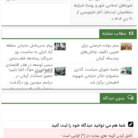
شوراهای اسلامی شهر و روستا شرایط
متقاضیان ثبت‌نام/ آغاز نام‌نویسی از
۲۱ دی ۱۴۰۴ »
مطالب مشابه
سفر دولت؛ فرصتی برای
پیام مدیرعامل سازمان منطقه
تعیین تکلیف چالش‌های
آزاد انزلی به مناسبت روز
چندساله گیلان
خبرنگار؛ رسانه‌ها، قطب‌نمای
مسیر توسعه در هاب اقتصادی
جلسه شورای سیاست گذاری
لاهیجان در سوگ ایلیا یاپیر؛
شمال کشور
جشنواره تئاتر خیابانی شهروند
حضور استاندار گیلان در
لاهیجان برگزار شد
مراسم سومین روز درگذشت
نوجوان ۱۲ ساله و نخبه ریاضی
استان
بدون دیدگاه
شما هم می توانید دیدگاه خود را ثبت کنید
کامل کردن گزینه های ستاره دار (*) الزامی است -