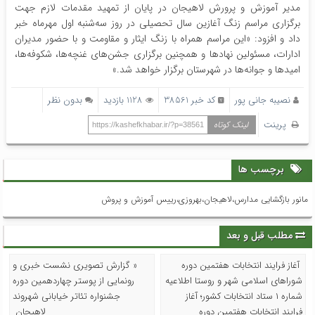
مدیر آموزش و پرورش لاهیجان در پایان از تمهید مقدمات لازم جهت
برگزاری مراسم زنگ آغازین سال تحصیلی در روز سه‌شنبه اول مهرماه خبر
داد و افزود: «این مراسم همراه با زنگ ایثار و مقاومت و با حضور مدیران
ادارات، مسئولین نهادها و همچنین برگزاری جشن‌های غنچه‌ها، شکوفه‌ها،
امیدها و جوانه‌ها در شهرستان برگزار خواهد شد.»
نصیبه جانی پور
کد خبر 38561
1128 بازدید
بدون نظر
پرینت
لینک کوتاه
https://kashefkhabar.ir/?p=38561
برچسب ها
مانور بازگشایی مدارس،لاهیجان،بهروزی،رییس آموزش و پروش
مطلب قبل و بعد
آغاز فرایند انتخابات هفتمین دوره
« گزارش تصویری نشست خبری و
شوراهای اسلامی شهر و روستا اطلاعیه
رونمایی از پوستر چهاردهمین دوره
شماره ۱ ستاد انتخابات کشور؛ آغاز
جشنواره تئاتر خیابانی شهروند
فرایند انتخابات هفتمین دوره
لاهیجان