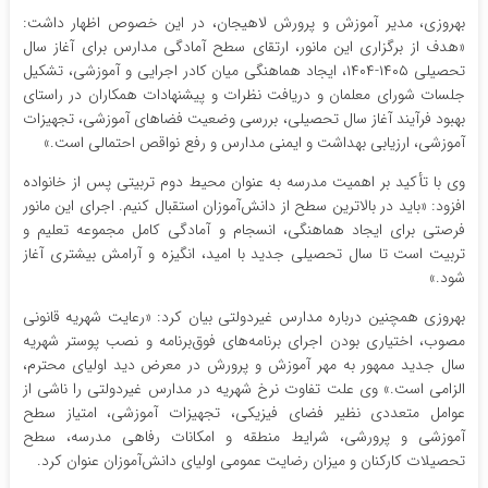
بهروزی، مدیر آموزش و پرورش لاهیجان، در این خصوص اظهار داشت:
«هدف از برگزاری این مانور، ارتقای سطح آمادگی مدارس برای آغاز سال
تحصیلی ۱۴۰۵-۱۴۰۴، ایجاد هماهنگی میان کادر اجرایی و آموزشی، تشکیل
جلسات شورای معلمان و دریافت نظرات و پیشنهادات همکاران در راستای
بهبود فرآیند آغاز سال تحصیلی، بررسی وضعیت فضاهای آموزشی، تجهیزات
آموزشی، ارزیابی بهداشت و ایمنی مدارس و رفع نواقص احتمالی است.»
وی با تأکید بر اهمیت مدرسه به عنوان محیط دوم تربیتی پس از خانواده
افزود: «باید در بالاترین سطح از دانش‌آموزان استقبال کنیم. اجرای این مانور
فرصتی برای ایجاد هماهنگی، انسجام و آمادگی کامل مجموعه تعلیم و
تربیت است تا سال تحصیلی جدید با امید، انگیزه و آرامش بیشتری آغاز
شود.»
بهروزی همچنین درباره مدارس غیردولتی بیان کرد: «رعایت شهریه قانونی
مصوب، اختیاری بودن اجرای برنامه‌های فوق‌برنامه و نصب پوستر شهریه
سال جدید ممهور به مهر آموزش و پرورش در معرض دید اولیای محترم،
الزامی است.» وی علت تفاوت نرخ شهریه در مدارس غیردولتی را ناشی از
عوامل متعددی نظیر فضای فیزیکی، تجهیزات آموزشی، امتیاز سطح
آموزشی و پرورشی، شرایط منطقه و امکانات رفاهی مدرسه، سطح
تحصیلات کارکنان و میزان رضایت عمومی اولیای دانش‌آموزان عنوان کرد.