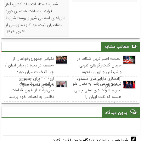
شماره ۱ ستاد انتخابات کشور؛ آغاز
فرایند انتخابات هفتمین دوره
شوراهای اسلامی شهر و روستا شرایط
متقاضیان ثبت‌نام/ آغاز نام‌نویسی از
۲۱ دی ۱۴۰۴
مطالب مشابه
الحدث: اصلی‌ترین شکاف در
نگرانی جمهوری‌خواهان از
جریان گفت‌وگوهای کنونی
«ضعف ترامپ» در برابر ایران /
واشینگتن و تهران، نحوه
چرا انتخابات میان دوره
آزادسازی دارایی‌های مسدود
ای۲۰۲۶ برای جمهوری
ترامپ مدعی شد: به دنبال لغو
عراقچی: آمریکایی‌ها
شده ایران است
خواهان اهمیت دارد؟
تحریم‌ شرکت‌های نفتی چینی
نمی‌توانند از طریق اقدامات
هستم که نفت ایران را
نظامی به اهداف خود برسند
می‌خرند
بدون دیدگاه
شما هم می توانید دیدگاه خود را ثبت کنید