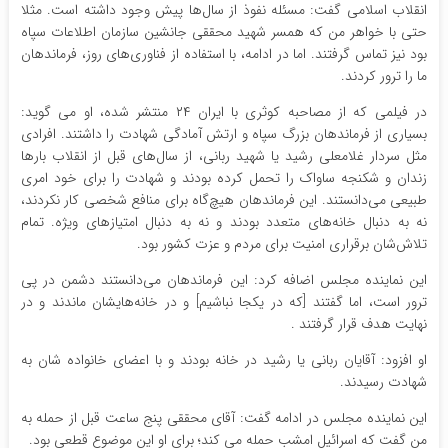
انقلاب اسلامی گفت: مسئله نفوذ از سال‌ها پیش وجود داشته است. مثلا
حتی با خواهر من که همسر شهید محققی جانشین سازمان اطلاعات سپاه
بود نیز تماس گرفتند. اما در ادامه، با استفاده از فناوری‌های روز، فرماندهان
ما را ترور کردند.
در فیلمی که از مصاحبه کوثری با ایران ۲۴ منتشر شده، او می گوید:
بسیاری از فرماندهان بزرگ سپاه و ارتش آمادگی شهادت را داشتند. افرادی
مثل سردار غلامعلی رشید یا شهید ربانی، از سال‌های قبل از انقلاب بارها
زندان و شکنجه ساواک را تحمل کرده بودند و شهادت را برای خود امری
طبیعی می‌دانستند. این فرماندهان هیچ‌گاه برای منافع شخصی کار نکردند،
نه به دنبال خانه‌های متعدد بودند و نه به دنبال امتیازهای ویژه. تمام
تلاش‌شان برقراری امنیت برای مردم و عزت کشور بود.
این نماینده مجلس اضافه کرد: این فرماندهان می‌دانستند دشمن در پی
ترور است، اما گفتند [که در یکجا نباشیم] و در خانه‌هایشان ماندند و در
نهایت هدف قرار گرفتند .
او افزود: آقایان ربانی یا رشید در خانه بودند و با اعضای خانواده شان به
شهادت رسیدند.
این نماینده مجلس در ادامه گفت: آقای محققی پنج ساعت قبل از حمله به
من گفت که اسرائیل امشب حمله می کند؛ برای او این موضوع قطعی بود.