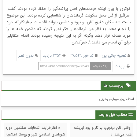
کوثری با بیان اینکه فرماندهان اصل پراکندگی را حفظ کرده بودند گفت:
اسرائیل از قبل محل سکونت فرماندهان را شناسایی کرده بودند. این موضوع
باعث شد مکان دقیق آنان لو برود و دشمن بتواند اقدامات جنایتکارانه خود
را انجام دهد. به نظر من فرماندهان فکر نمی کردند که دشمن خانه ها را
مورد هدف قرار دهد وگرنه اگر به این نتیجه رسیده بودند اقدام متقابلی
برای آن انجام می دادند./ خبرآنلاین
نصیبه جانی پور
کد خبر 38549
1354 بازدید
بدون نظر
پرینت
لینک کوتاه
https://kashefkhabar.ir/?p=38549
برچسب ها
استقلال،پرسپولیس،دربی
مطلب قبل و بعد
وقتی نان برنجی، بر تار و پود ابریشم
« آغاز فرایند انتخابات هفتمین دوره
غلبه می‌کند! »
شوراهای اسلامی شهر و روستا اطلاعیه