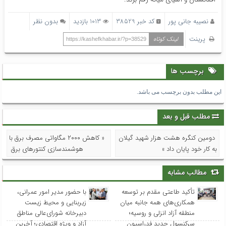
نصیبه جانی پور
کد خبر 38529
1013 بازدید
بدون نظر
پرینت
لینک کوتاه
https://kashefkhabar.ir/?p=38529
برچسب ها
این مطلب بدون برچسب می باشد.
مطلب قبل و بعد
دومین کنگره هشت هزار شهید گیلان
« کاهش ۲۰۰۰ مگاواتی مصرف برق با
به کار خود پایان داد »
هوشمندسازی کنتورهای برق
مطالب مشابه
تأکید طاعتی مقدم بر توسعه
با حضور مدیر امور عمرانی،
همکاری‌های همه جانبه میان
زیربنایی و محیط زیست
منطقه آزاد انزلی و روسیه؛
دبیرخانه شورای‌عالی مناطق
سرکنسول جدید فدراسیون
آزاد و ویژه اقتصادی؛ آخرین