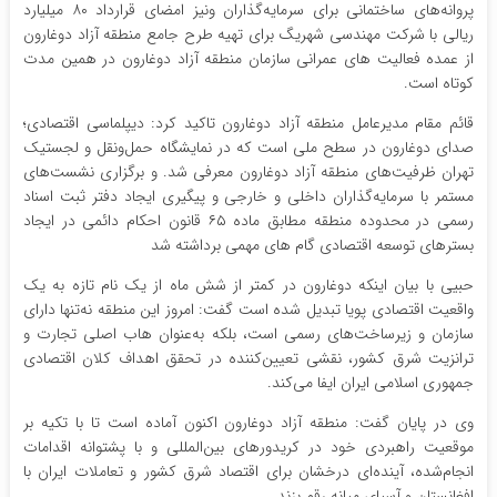
پروانه‌های ساختمانی برای سرمایه‌گذاران ونیز امضای قرارداد ۸۰ میلیارد
ریالی با شرکت مهندسی شهریگ برای تهیه طرح جامع منطقه آزاد دوغارون
از عمده فعالیت های عمرانی سازمان منطقه آزاد دوغارون در همین مدت
کوتاه است.
قائم مقام مدیرعامل منطقه آزاد دوغارون تاکید کرد: دیپلماسی اقتصادی؛
صدای دوغارون در سطح ملی است که در نمایشگاه حمل‌ونقل و لجستیک
تهران ظرفیت‌های منطقه آزاد دوغارون معرفی شد. و برگزاری نشست‌های
مستمر با سرمایه‌گذاران داخلی و خارجی و پیگیری ایجاد دفتر ثبت اسناد
رسمی در محدوده منطقه مطابق ماده ۶۵ قانون احکام دائمی در ایجاد
بسترهای توسعه اقتصادی گام های مهمی برداشته شد
حبیی با بیان اینکه دوغارون در کمتر از شش ماه از یک نام تازه به یک
واقعیت اقتصادی پویا تبدیل شده است گفت: امروز این منطقه نه‌تنها دارای
سازمان و زیرساخت‌های رسمی است، بلکه به‌عنوان هاب اصلی تجارت و
ترانزیت شرق کشور، نقشی تعیین‌کننده در تحقق اهداف کلان اقتصادی
جمهوری اسلامی ایران ایفا می‌کند.
وی در پایان گفت: منطقه آزاد دوغارون اکنون آماده است تا با تکیه بر
موقعیت راهبردی خود در کریدورهای بین‌المللی و با پشتوانه اقدامات
انجام‌شده، آینده‌ای درخشان برای اقتصاد شرق کشور و تعاملات ایران با
افغانستان و آسیای میانه رقم بزند.