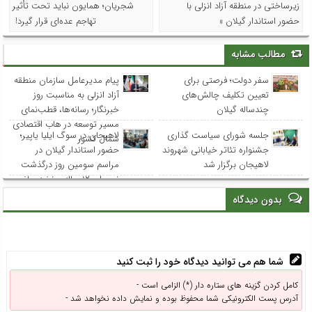
زیرساختی در منطقه آزاد انزلی با
شجریان؛ همایون نباید تحت تأثیر
حضور استاندار گیلان »
تهاجم عده‌ای قرار گیرد!
مطالب مشابه
سفر دولت؛ فرصتی برای
پیام مدیرعامل سازمان منطقه
تعیین تکلیف چالش‌های
آزاد انزلی به مناسبت روز
چندساله گیلان
خبرنگار؛ رسانه‌ها، قطب‌نمای
مسیر توسعه در هاب اقتصادی
جلسه شورای سیاست گذاری
لاهیجان در سوگ ایلیا یاپیر؛
شمال کشور
جشنواره تئاتر خیابانی شهروند
حضور استاندار گیلان در
لاهیجان برگزار شد
مراسم سومین روز درگذشت
نوجوان ۱۲ ساله و نخبه ریاضی
استان
بدون دیدگاه
شما هم می توانید دیدگاه خود را ثبت کنید
کامل کردن گزینه های ستاره دار (*) الزامی است -
آدرس پست الکترونیکی شما محفوظ بوده و نمایش داده نخواهد شد -