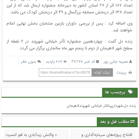
تعداد ۱۸۷ اثر از ۲۷ استان کشور به دبیرخانه جشنواره ارسال شد که از این
تعداد ۱۳۸ اثر دربخش مسابقه بزرگسال و ۴۹ اثر دربخش کودک می باشد.
وی اضافه کرد : پس از بررسی داوران بازبین منتخبان بخش نهایی اعلام
خواهند شد.
زنده دل گفت : چهاردهمین جشنواره تأتر خیابانی شهروند در ۶ نقطه از
سطح شهر لاهیجان از دوم تا پنجم مهر ماه سالجاری برگزار می گردد.
نصیبه جانی پور
کد خبر 38278
607 بازدید
بدون نظر
پرینت
لینک کوتاه
https://kashefkhabar.ir/?p=38278
برچسب ها
زنده دل،شهرداری،تئاتر خیابانی شهروندلاهیجان
مطلب قبل و بعد
افتتاح پروژه‌های سرمایه‌گذاری و
« واکنش زیدآبادی به لغو کنسرت