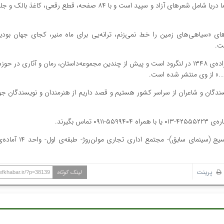
مدیر انتشارات یانا با اعلام این خبر افزود: سرخ می‌شود از سرنوشت ما دریا شامل شعرهای آزاد و سپید است و با ۸۴ صفحه، 
پیش از این ۵ مجموعه‌شعر با نام‌های «سیاهی‌های زمین را خط نمی‌زنم، ترانه‌یی برای ماه منیر، کجای جهان ب
ت.
افشین معشوری داستان‌نویس، شاعر، روزنامه‌نگار و مدرس دانشگاه زاده‌ی ۱۳۴۸ در لنگرود است و پیش از چندین مجموعه‌داستان، رمان و آثاری
و….» از وی منتشر شده است.
ویسندگان و شاعران از سراسر کشور هستیم و قصد داریم از هنرمندان و نویسندگان جو
س بگیرند.
دفتر «انتشارات یانا» به نشانی: لنگرود- بلوار شهید بهشتی- 
پرینت
لینک کوتاه
hefkhabar.ir/?p=38139