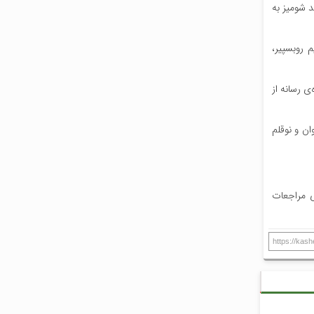
قطع رقعی، کاغذ بالک و جلد شومیز به
ودیم روبسپیر،
 در حوزه‌ی رسانه از
ان و نوقلم
کوی بسیج (سینمای سابق)- مجتمع اداری تجاری مولن‌روژ- طبقه‌ی اول- واحد ۱۴ آماده‌ی مراجعات
https://kas