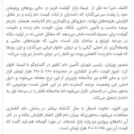
کاشف خبر/ به نقل از ایسنا، بازار گوشت قرمز در حالی روزهای پرنوسان
خود را پشت سر می‌گذارد که دامداران از ثبات قیمت دام زنده و در مقابل
افزایش هزینه‌های نهاده، حمل‌ونقل و نگهداری دام گلایه‌مند هستند. به‌رغم
عرضه مناسب و تأمین داخلی، شکاف میان «قیمت دام زنده» و «قیمت
گوشت برای مصرف‌کننده» نشان می‌دهد که مشکل اصلی نه در تولید، بلکه
در چرخه توزیع و ساختار بازار است؛ جایی که هزینه‌های جانبی و
واسطه‌گری، بار اصلی گرانی را بر دوش خانوار ایرانی می‌گذارد و این روزها
که قیمت دام زنده کاهشی بوده نیز فشار را بر دوش دامدار نیز وارد می‌کند.
منصور پوریان، رئیس شورای تأمین دام کشور در گفت‌وگو با ایسنا، اظهار
کرد: امروز قیمت دام نر کشتاری در محدوده ۲۸۰ تا ۲۹۰ هزار تومان قرار
دارد و سایر اقلام نیز متأسفانه پایین‌تر از این نرخ معامله می‌شوند و دلیل
اصلی این وضعیت عرضه گسترده دام در این فصل است؛ موضوعی که
به‌طور سنتی در تابستان تکرار می‌شود؛ اما متاسفانه فشار را در مرحله اول به
دامدار تحمیل می‌کند.
وی افزود: تفاوت امسال با سال گذشته بیشتر در بخش دام کشتاری
مشاهده می‌شود، به‌طوری‌که میزان دام قابل کشتار افزایش یافته و در کنار
آن دام‌های پرواری نیز وارد بازار شده‌اند. در مورد گوساله هم باید گفت که
قیمت آن بین ۱۸۵ تا ۲۰۰ هزار تومان است.