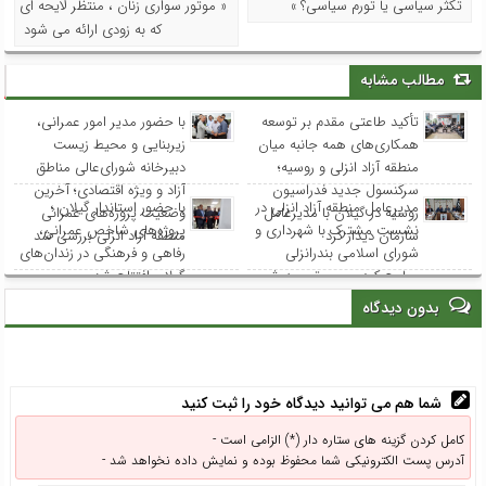
تکثر سیاسی یا تورم سیاسی؟ »
« موتور سواری زنان ، منتظر لایحه ای
که به زودی ارائه می شود
مطالب مشابه
تأکید طاعتی مقدم بر توسعه
با حضور مدیر امور عمرانی،
همکاری‌های همه جانبه میان
زیربنایی و محیط زیست
منطقه آزاد انزلی و روسیه؛
دبیرخانه شورای‌عالی مناطق
سرکنسول جدید فدراسیون
آزاد و ویژه اقتصادی؛ آخرین
مدیرعامل منطقه آزاد انزلی در
با حضور استاندار گیلان ؛
روسیه در گیلان با مدیرعامل
وضعیت پروژه‌های عمرانی
نشست مشترک با شهرداری و
پروژه‌های شاخص عمرانی،
سازمان دیدار کرد
منطقه آزاد انزلی بررسی شد
شورای اسلامی بندرانزلی
رفاهی و فرهنگی در زندان‌های
مطرح کرد: مسیر توسعه شهر
گیلان افتتاح شد
انزلی از هم‌افزایی و مشارکت
بدون دیدگاه
همه نهادها می‌گذرد
شما هم می توانید دیدگاه خود را ثبت کنید
کامل کردن گزینه های ستاره دار (*) الزامی است -
آدرس پست الکترونیکی شما محفوظ بوده و نمایش داده نخواهد شد -