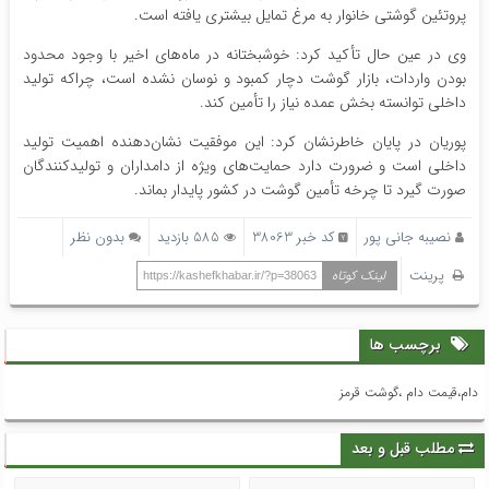
پروتئین گوشتی خانوار به مرغ تمایل بیشتری یافته است.
وی در عین حال تأکید کرد: خوشبختانه در ماه‌های اخیر با وجود محدود
بودن واردات، بازار گوشت دچار کمبود و نوسان نشده است، چراکه تولید
داخلی توانسته بخش عمده نیاز را تأمین کند.
پوریان در پایان خاطرنشان کرد: این موفقیت نشان‌دهنده اهمیت تولید
داخلی است و ضرورت دارد حمایت‌های ویژه از دامداران و تولیدکنندگان
صورت گیرد تا چرخه تأمین گوشت در کشور پایدار بماند.
نصیبه جانی پور
کد خبر 38063
585 بازدید
بدون نظر
پرینت
لینک کوتاه
https://kashefkhabar.ir/?p=38063
برچسب ها
دام،قیمت دام ،گوشت قرمز
مطلب قبل و بعد