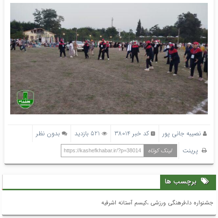
نصیبه جانی پور
کد خبر 38014
521 بازدید
بدون نظر
پرینت
لینک کوتاه
https://kashefkhabar.ir/?p=38014
برچسب ها
جشنواره دا،فرهنگی ورزشی ،کیسم آستانه اشرفیه