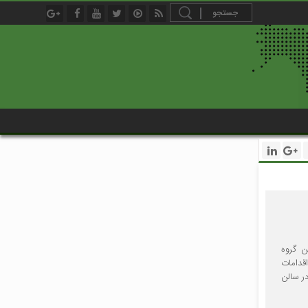
ن گروه
قدامات
ر سالن