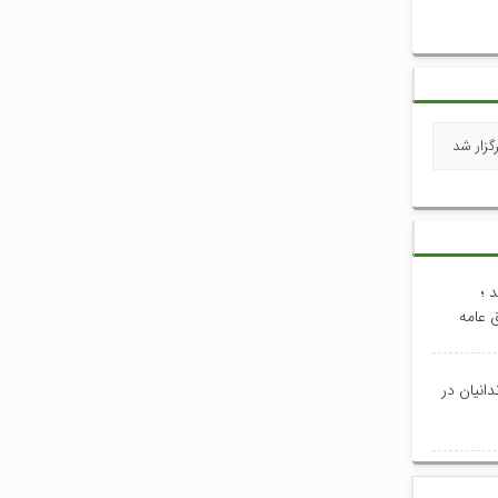
گزار شد
 ؛
 عامه
انیان در