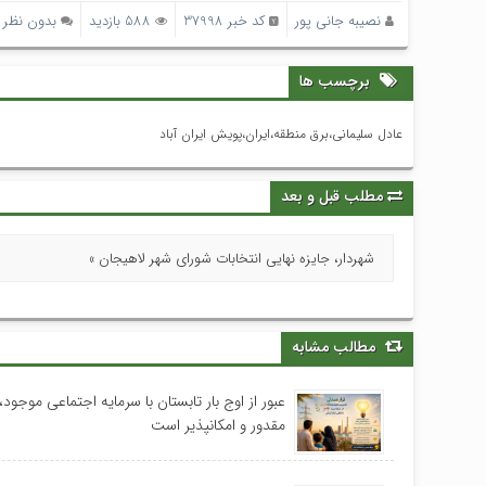
نصیبه جانی پور
کد خبر 37998
588 بازدید
بدون نظر
برچسب ها
عادل سلیمانی،برق منطقه،ایران،پویش ایران آباد
مطلب قبل و بعد
شهردار، جایزه نهایی انتخابات شورای شهر لاهیجان »
مطالب مشابه
عبور از اوج بار تابستان با سرمایه اجتماعی موجود، 
مقدور و امکانپذیر است