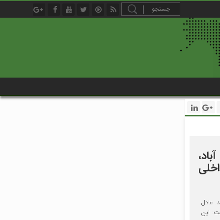
باد،
اخلی
. عادل
ت: این