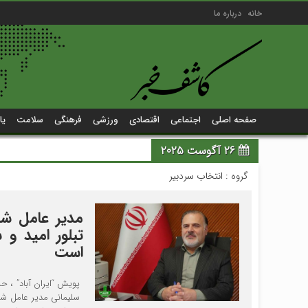
خانه
درباره ما
صفحه اصلی
اجتماعی
اقتصادی
ورزشی
فرهنگی
سلامت
یا
26 آگوست 2025
گروه :
انتخاب سردبیر
مدیر عامل شرک
تبلور امید و 
است
پویش “ایران آباد” ، ح
سلیمانی مدیر عامل شرک