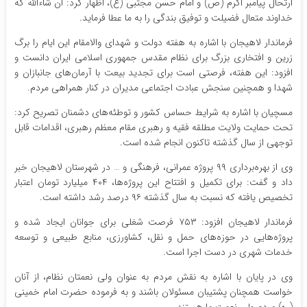
ارتحال پیامبر اکرم (ص) و امام حسن مجتبی (ع)، اظهار کرد: ان شاءالله که
خداوند متعال فضیلت و توفیق بندگی را به ما عطا فرماید.
فرماندار لاهیجان با اشاره به هفته دولت و شهدای والامقام این ایام را برگ
زرین و افتخاری بزرگ برای نظام مقدس جمهوری اسلامی ایران دانست و
افزود: این هفته، فرصتی است برای تجدید بیعت با آرمان‌های جانبازان و
شهدا و همچنین سنجش عبادت اجتماعی مدیران در کنار همراهی مردم.
مسچیان با اشاره به شرایط حساس کشور و توطئه‌های دشمنان تصریح کرد:
تحت حمایت ولایت مطلقه فقیه و رهبری مقام معظم رهبری، اقدامات قابل
توجهی از سال گذشته تاکنون انجام شده است.
وی از بهره‌برداری ۹۹ پروژه عمرانی، فرهنگی و … در شهرستان لاهیجان خبر
داد و گفت: برای تکمیل و افتتاح این پروژه‌ها، ۴۰۴ میلیارد تومان اعتبار
تخصیص یافته که نسبت به سال گذشته ۹۶ درصد رشد داشته است.
فرماندار لاهیجان افزود: ۷۵۳ فرصت شغلی برای جوانان ایجاد شده و
پروژه‌هایی در حوزه‌های حمل و نقل، کشاورزی، منابع طبیعی و توسعه
خدمات شهری در دست اجرا است.
وی در پایان با اشاره به نقش مردم به عنوان ولی نعمتان نظام، از آنان
خواست همچنان پشتیبان مسئولان باشند و به فرموده حضرت امام خمینی