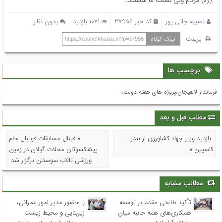
(ره) مردم ولی نعمت ما هستند.
نصیبه جانی پور
کد خبر 37956
1071 بازدید
بدون نظر
پرینت
لینک کوتاه
https://kashefkhabar.ir/?p=37956
برچسب ها
فرماندار لاهیجان،پروژه های هفته دولت،
مطلب قبل و بعد
بازدید وزیر جهاد کشاورزی از بندر
« فینال مسابقات فوتبال جام
کاسپین »
پیشکسوتان محلات گیلان در زمین
ورزشی تالاب سوستان برگزار شد
مطالب مشابه
تأکید طاعتی مقدم بر توسعه
با حضور مدیر امور عمرانی،
همکاری‌های همه جانبه میان
زیربنایی و محیط زیست