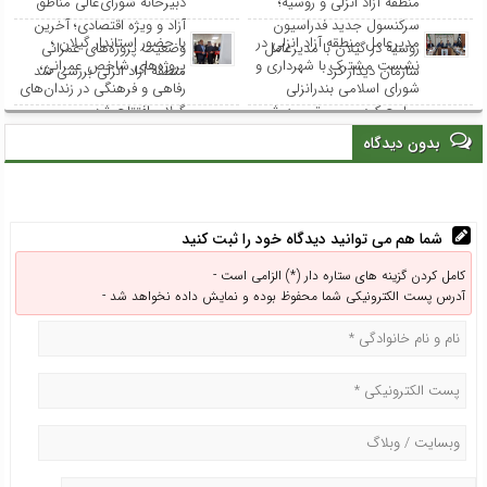
منطقه آزاد انزلی و روسیه؛
دبیرخانه شورای‌عالی مناطق
سرکنسول جدید فدراسیون
آزاد و ویژه اقتصادی؛ آخرین
مدیرعامل منطقه آزاد انزلی در
با حضور استاندار گیلان ؛
روسیه در گیلان با مدیرعامل
وضعیت پروژه‌های عمرانی
نشست مشترک با شهرداری و
پروژه‌های شاخص عمرانی،
سازمان دیدار کرد
منطقه آزاد انزلی بررسی شد
شورای اسلامی بندرانزلی
رفاهی و فرهنگی در زندان‌های
مطرح کرد: مسیر توسعه شهر
گیلان افتتاح شد
انزلی از هم‌افزایی و مشارکت
بدون دیدگاه
همه نهادها می‌گذرد
شما هم می توانید دیدگاه خود را ثبت کنید
کامل کردن گزینه های ستاره دار (*) الزامی است -
آدرس پست الکترونیکی شما محفوظ بوده و نمایش داده نخواهد شد -