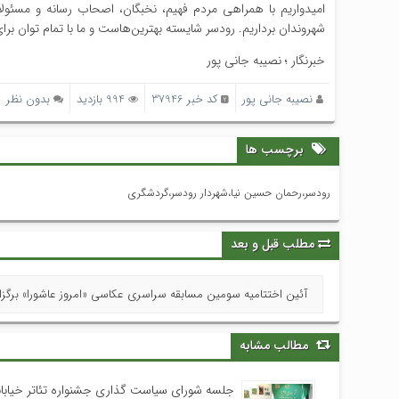
امیدواریم با همراهی مردم فهیم، نخبگان، اصحاب رسانه و مسئولا
شهروندان برداریم. رودسر شایسته بهترین‌هاست و ما با تمام توان ب
خبرنگار ؛ نصیبه جانی پور
نصیبه جانی پور
کد خبر 37946
994 بازدید
بدون نظر
برچسب ها
رودسر،رحمان حسین نیا،شهردار رودسر،گردشگری
مطلب قبل و بعد
آئین اختتامیه سومین مسابقه سراسری عکاسی «امروز عاشورا» برگزا
مطالب مشابه
جلسه شورای سیاست گذاری جشنواره تئاتر خیابا