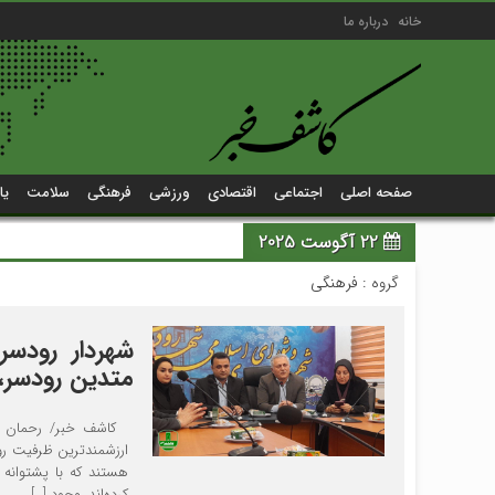
خانه
درباره ما
صفحه اصلی
اجتماعی
اقتصادی
ورزشی
فرهنگی
سلامت
یا
22 آگوست 2025
گروه :
فرهنگی
شهردار رودسر
متدین رودسر، 
کاشف خبر/ رحمان حسی
ارزشمندترین ظرفیت ر
هستند که با پشتوانه
کرده‌اند. وجود […]