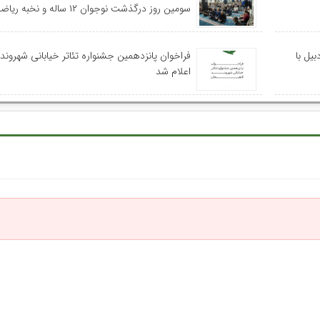
سومین روز درگذشت نوجوان ۱۲ ساله و نخبه ریاضی استان
یل با
فراخوان پانزدهمین جشنواره تئاتر خیابانی شهروند
اعلام شد