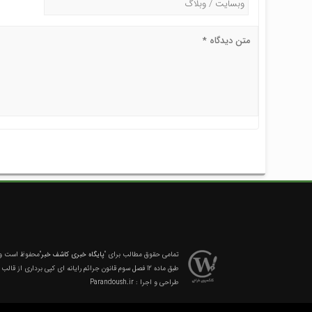
تمامی حقوق مطالب برای
"پایگاه خبری کاشف خبر"
محفوظ است و ه
طبق ماده 12 فصل سوم قانون جرائم رایانه ای کپی برداری از قالب و محتوا پیگرد قانونی خواهد داشت.
طراحی و اجرا :
Parandoush.ir