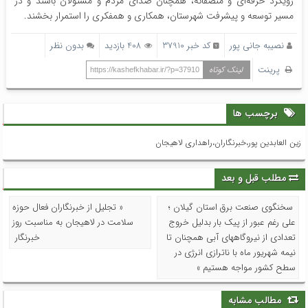
رویکرد حرفه‌ای و منصفانه، همچنان صدای مردم و مسئولان باشند و در
مسیر توسعه و پیشرفت شهرستان، همکاری و همفکری را استمرار بخشند.
نصیبه جانی پور
کد خبر 37910
408 بازدید
بدون نظر
پرینت
لینک کوتاه
https://kashefkhabar.ir/?p=37910
برچسب ها
زین العابدین پور،خبرنگاران،راهداری لاهیجان
مطلب قبل و بعد
سخنگوی صنعت برق استان گیلان ؛
« تجلیل از خبرنگاران فعال حوزه
علی رغم عبور از پیک بار بدلیل خروج
سلامت در لاهیجان به مناسبت روز
تعدادی از نیروگاههای آبی همچنان تا
خبرنگار
نیمه شهریور ماه با ناترازی انرژی در
سطح کشور مواجه هستیم »
مطالب مشابه