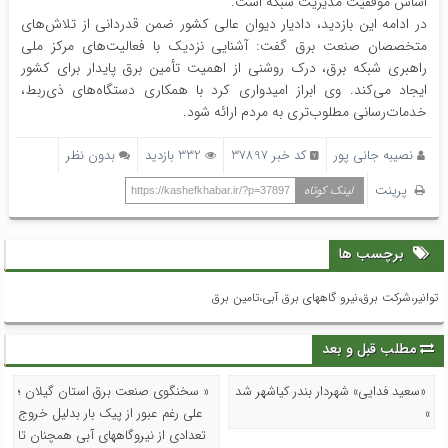
اساس موفقیت مدیریت شبکه است.
در ادامه این بازدید، دادیار دیوان عالی کشور ضمن قدردانی از تلاش‌های
متخصصان صنعت برق گفت: آشنایی نزدیک با فعالیت‌های مرکز ملی
راهبری شبکه برق، درک روشنی از اهمیت تأمین برق پایدار برای کشور
ایجاد می‌کند. وی ابراز امیدواری کرد با همکاری دستگاه‌های ذی‌ربط،
خدمات‌رسانی مطلوب‌تری به مردم ارائه شود.
نصیبه جانی پور
کد خبر 37897
332 بازدید
بدون نظر
پرینت
لینک کوتاه
https://kashefkhabar.ir/?p=37897
برچسب ها
توانیر،شرکت برق،نیرو گاههای برق آبی،تامین برق
مطلب قبل و بعد
«سعید فدایی» شهردار بندر کیاشهر شد
« سخنگوی صنعت برق استان گیلان ؛
»
علی رغم عبور از پیک بار بدلیل خروج
تعدادی از نیروگاههای آبی همچنان تا