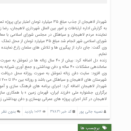
شهردار لاهیجان از جذب مبلغ ۳۵ میلیارد تومان اعتبار برای پروژه تصفیه خانه و دفن بهداشتی زباله شهر لاهیجان خبر داد.
به گزارش اداره ارتباطات و امور بین الملل شهرداری لاهیجان، رضا
نماینده مردم لاهیجان و سیاهکل در مجلس شورای اسلامی با معا
شورای اسلامی شهر انجام شد مبلغ ۳۵ میلیارد تومان از محل تملک دارایی برای پروژه تصفیه خانه و دفن بهداشتی زباله شهر لاهیجان تخصیص پیدا کرد.
وی گفت: جای دارد از پیگیری ها و تلاش های سلمان زارع نمایند
نمایم.
زنده دل اضافه کرد: بیش از ۴۰ سال زباله
ساماندهی مشکلات ۴۰ ساله و دفن بهداشتی و جمع آوری شیرابه به منظور جلوگیری از آسیب به محیط زیست اقدامات لازم را تاکنون بعمل آورده است.
وی افزود: سایت دفن زباله تموشل به صورت روزانه محل دریافت و
شهرستان های لاهیجان و سیاهکل می باشد و روزانه بین ۱۶۰ تا ۲۰۰ تن زباله در این محل به صورت بهداشتی دفن می شود.
شهردار لاهیجان اضافه کرد: اجرای برنامه های فرهنگ سازی و آموز
برگزاری جشنواره ملی «فرزند ایران، قهرمان زمین » با همکاری
لاهیجان در کنار اجرای پروژه های عمرانی بهسازی و دفن بهداشتی زب
نصیبه جانی پور
کد خبر 37831
1064 بازدید
بدون نظر
برچسب ها