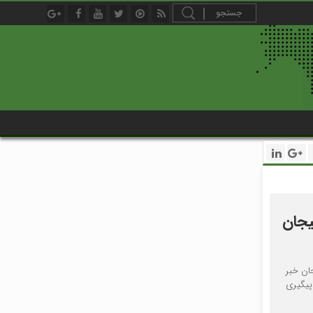
یجان
هیجان خبر
پیگیری