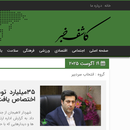
خانه
درباره ما
صفحه اصلی
اجتماعی
اقتصادی
ورزشی
فرهنگی
سلامت
یا
19 آگوست 2025
گروه :
انتخاب سردبیر
۳۵میلیارد 
اختصاص یافت
داد. به گزارش اداره ا
ها و دیدارهایی که با ح