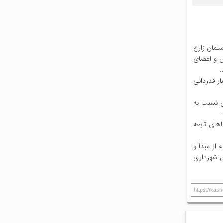
سلمان زارع
س و اعضای
ر قدردانی
ازی نسبت به
های تابعه
از مبدأ و
ی شهرداری
https://kas