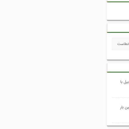
 خطاست
یل با
ن بار