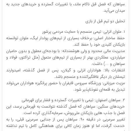
سپاهان که فصل قبل ناکام ماند، با تغییرات گسترده و خریدهای جدید به
میدان می‌آید.
تحلیل دو تیم قبل از بازی
۱. ملوان انزلی: تیمی منسجم با حمایت مردمی پرشور
حفظ ساختار اصلی: برخلاف بسیاری از تیم‌های پولدار لیگ، ملوان توانسته
بازیکنان کلیدی خود را حفظ کند.
مدیریت مالی محدود و ولی هوشمندانه: با بودجه‌ای معقول و بدون حامیان
میلیاردی، عملکردی بهتر از بسیاری از تیم‌های متمول (مثل تراکتور، فولاد و
سپاهان و ….) داشت.
انتظارات بالا: هواداران انزلی و گیلان، پس از فصل گذشته، امیدوارند
تیمشان بار دیگر غافلگیرکننده و منسجم باشد.
مزیت میزبانی: ورزشگاه سیروس قایقران با حضور پرانگیزه هواداران می‌تواند
تبدیل به قلعه‌ای نفوذناپذیر شود.
۲. سپاهان اصفهان: تیمی با تغییرات گسترده و فشار برای قهرمانی
خریدهای سنگین: سپاهان که فصل گذشته نتوانست به قهرمانی برسد، این
فصل با جذب ‌هایی بازیکنان ملی‌پوش، سرمایه‌گذاری کرده است.
تغییر سرمربی در دقیقه ۹۰: سپاهان پس از جدایی سرمربی قبلی، را به
خدمت گرفت، اما او هنوز زمان کافی برای هماهنگی کامل با تیم نداشته