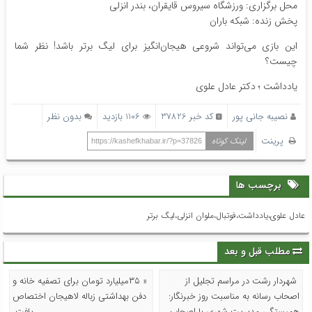
محل برگزاری: ورزشگاه سیروس قایقران، بندر انزلی
پخش زنده: شبکه باران
این بازی می‌تواند شروعی هیجان‌انگیز برای لیگ برتر باشد! نظر شما
چیست؟
یادداشت ؛ دکتر عادل علوی
نصیبه جانی پور
کد خبر 37826
1106 بازدید
بدون نظر
پرینت
لینک کوتاه
https://kashefkhabar.ir/?p=37826
برچسب ها
عادل علوی،یادداشت،فوتبال،ملوان انزلی،لیگ برتر
مطلب قبل و بعد
شهردار رشت در مراسم تجلیل از
« ۳۵میلیارد تومان برای تصفیه خانه و
اصحاب رسانه به مناسبت روز خبرنگار:
دفن بهداشتی زباله لاهیجان اختصاص
همبستگی مدیریت شهری با اصحاب
یافت