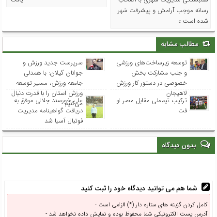
رسانه موجب آرامش و پیشرفت شهر
شده است »
مطالب مشابه
توسعه زیرساخت‌های ورزشی
سرپرست جدید ورزش و
و جلب مشارکت بخش
جوانان گیلان: با همدلی
خصوصی در دستور کار ورزش
جامعه ورزش، مسیر توسعه
لاهیجان
ورزش استان را با قدرت دنبال
ترکیب تیم‌ملی مقابل مصر لو
علی خورسند جلالی موفق به
می‌کنیم
فت
دریافت گواهینامه مدیریت
فوتبال آسیا شد
بدون دیدگاه
شما هم می توانید دیدگاه خود را ثبت کنید
کامل کردن گزینه های ستاره دار (*) الزامی است -
آدرس پست الکترونیکی شما محفوظ بوده و نمایش داده نخواهد شد -