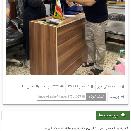
نصیبه جانی پور
کد خبر 37799
724 بازدید
بدون نظر
پرینت
لینک کوتاه
https://kashefkhabar.ir/?p=37799
برچسب ها
لاشیدان حکومتی،شورا،دهیاری لاشیدان،رسانه،نشست خبری