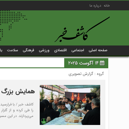
خانه
درباره ما
صفحه اصلی
اجتماعی
اقتصادی
ورزشی
فرهنگی
سلامت
یا
14 آگوست 2025
گروه :
گزارش تصویری
همایش بزرگ پ
کاشف خبر / با فرارسیدن
را طی کرده و از گلزا
می‌پردازند. در این مس