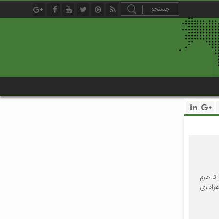
 تا حرم
زاداری