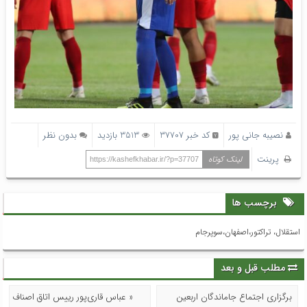
نصیبه جانی پور
کد خبر 37707
3513 بازدید
بدون نظر
پرینت
لینک کوتاه
https://kashefkhabar.ir/?p=37707
برچسب ها
استقلال، تراکتور،اصفهان،سوپرجام
مطلب قبل و بعد
برگزاری اجتماع جاماندگان اربعین
« عباس قاری‌پور رییس اتاق اصناف