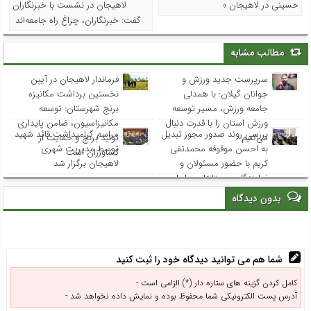
حسینی در لاهیجان »
لاهیجان در نشست با خبرنگاران
گفت: خبرنگاران، چراغ راه جامعه‌اند
مطالب مشابه
سرپرست جدید ورزش و
فرماندار لاهیجان در آیین
جوانان گیلان: با همدلی
نخستین برداشت مکانیزه
جامعه ورزش، مسیر توسعه
برنج شهرستان: توسعه
ورزش استان را با قدرت دنبال
مکانیزاسیون، ضامن پایداری
بررسی روند صدور مجوز تبدیل
مراسم گرامیداشت قائد شهید
می‌کنیم
تولید برنج و حمایت از
به احسن موقوفه محمدتقی
توسط مدیریت شهری
کشاورزان است
کریم با حضور مسئولان و
لاهیجان برگزار شد
نمایندگان روستاهای ساحلی
بدون دیدگاه
شما هم می توانید دیدگاه خود را ثبت کنید
کامل کردن گزینه های ستاره دار (*) الزامی است -
آدرس پست الکترونیکی شما محفوظ بوده و نمایش داده نخواهد شد -