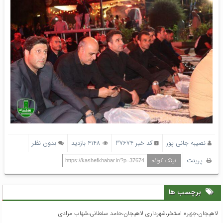
نصیبه جانی پور
کد خبر 37674
4148 بازدید
بدون نظر
پرینت
لینک کوتاه
https://kashefkhabar.ir/?p=37674
برچسب ها
لاهیجان،جزیره استخر،شهرداری لاهیجان،حامد سلطانی،شهاب مرادی