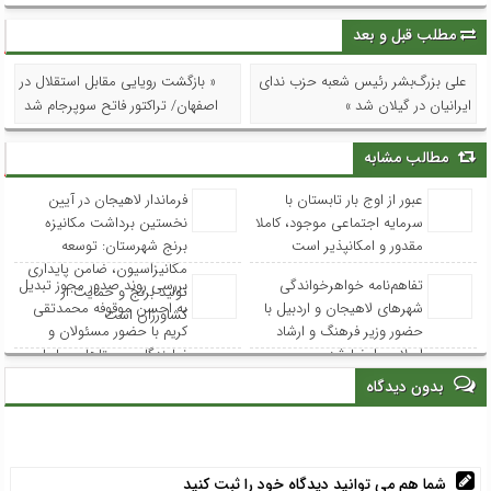
مطلب قبل و بعد
علی بزرگ‌بشر رئیس شعبه حزب ندای
« بازگشت رویایی مقابل استقلال در
ایرانیان در گیلان شد »
اصفهان/ تراکتور فاتح سوپرجام شد
مطالب مشابه
عبور از اوج بار تابستان با
فرماندار لاهیجان در آیین
سرمایه اجتماعی موجود، کاملا
نخستین برداشت مکانیزه
مقدور و امکانپذیر است
برنج شهرستان: توسعه
مکانیزاسیون، ضامن پایداری
تفاهم‌نامه خواهرخواندگی
بررسی روند صدور مجوز تبدیل
تولید برنج و حمایت از
شهرهای لاهیجان و اردبیل با
به احسن موقوفه محمدتقی
کشاورزان است
حضور وزیر فرهنگ و ارشاد
کریم با حضور مسئولان و
اسلامی امضا شد
نمایندگان روستاهای ساحلی
بدون دیدگاه
شما هم می توانید دیدگاه خود را ثبت کنید