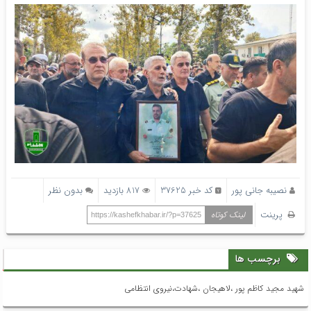
نصیبه جانی پور
کد خبر 37625
817 بازدید
بدون نظر
پرینت
لینک کوتاه
https://kashefkhabar.ir/?p=37625
برچسب ها
شهید مجید کاظم پور ،لاهیجان ،شهادت،نیروی انتظامی