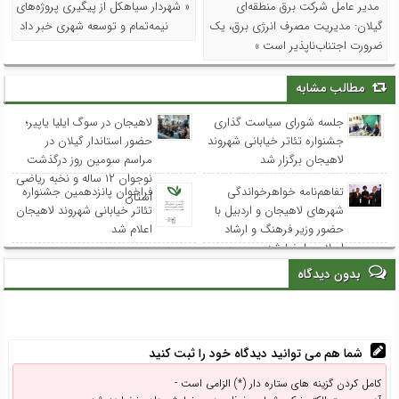
مدیر عامل شرکت برق منطقه‌ای
« شهردار سیاهکل از پیگیری پروژه‌های
گیلان: مدیریت مصرف انرژی برق، یک
نیمه‌تمام و توسعه شهری خبر داد
ضرورت اجتناب‌ناپذیر است »
مطالب مشابه
جلسه شورای سیاست گذاری
لاهیجان در سوگ ایلیا یاپیر؛
جشنواره تئاتر خیابانی شهروند
حضور استاندار گیلان در
لاهیجان برگزار شد
مراسم سومین روز درگذشت
نوجوان ۱۲ ساله و نخبه ریاضی
تفاهم‌نامه خواهرخواندگی
فراخوان پانزدهمین جشنواره
استان
شهرهای لاهیجان و اردبیل با
تئاتر خیابانی شهروند لاهیجان
حضور وزیر فرهنگ و ارشاد
اعلام شد
اسلامی امضا شد
بدون دیدگاه
شما هم می توانید دیدگاه خود را ثبت کنید
کامل کردن گزینه های ستاره دار (*) الزامی است -