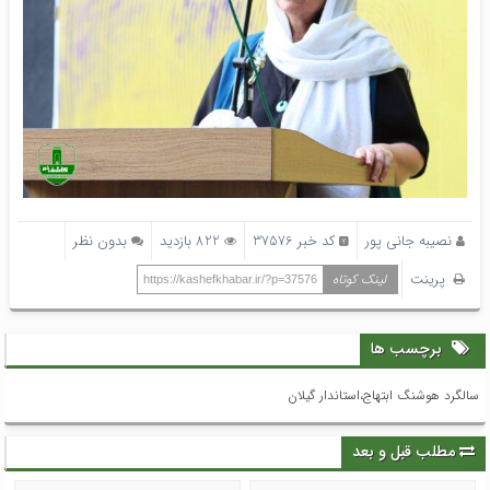
نصیبه جانی پور
کد خبر 37576
822 بازدید
بدون نظر
پرینت
لینک کوتاه
https://kashefkhabar.ir/?p=37576
برچسب ها
سالگرد هوشنگ ابتهاج،استاندار گیلان
مطلب قبل و بعد