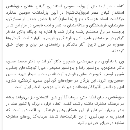
کاشف خبر / به نقل از روابط عمومی استانداری گیلان، هادی حق‌شناس
استاندار گیلان عصر امروز(یک‌شنبه) در آیین بزرگداشت سومین سالگرد
درگذشت استاد هوشنگ ابتهاج (ه.ا.سایه) که با حضور جمعی از مسئولان،
هنرمندان، فرهیختگان و علاقه‌مندان به شعر و ادب فارسی در مزار این شاعر
برجسته در باغ محتشم رشت برگزار شد، با اشاره به جایگاه والای مفاخر
گیلان در عرصه‌های علمی، ادبی، فرهنگی و تاریخی، اظهار داشت: گیلانی‌ها
همواره در طول تاریخ، آثار ماندگار و ارزشمندی در ایران و جهان خلق
کرده‌اند.
وی با یادآوری نام چهره‌هایی همچون دکتر آذر اندام، دکتر محمد معین،
دکتر مجتهدی، پروفسور رضا و پروفسور سمیعی، میرزا کوچک‌خان جنگلی،
شیون فومنی، کیومرث صابری فومنی، آیت‌الله بهجت و سردار شهید حسین
حسین‌پور، افزود: این بزرگان در حوزه‌های گوناگون علمی، فرهنگی، هنری،
ادبی و نظامی تأثیرگذار بوده‌اند و میراث آنان موجب افتخار ایران است.
حق‌شناس با بیان اینکه حتی سرمایه‌گذاری‌های اقتصادی نیز می‌توانند ریشه
در فرهنگ مشترک داشته باشند، گفت: انعقاد قرارداد بزرگ با کشور هند در
بندر چابهار، نمونه‌ای از این همکاری‌های فرهنگی و اقتصادی است که
امیدواریم با بهره‌گیری از این ظرفیت‌ها، شاهد سرمایه‌گذاری‌های مشترک
مشابه در دریای خزر نیز باشیم.