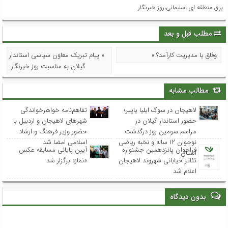
برق منطقه ای ،سلیمانی،روز خبرنگار
مطلب قبل و بعد
وفاق یا مدیریت کارآمد؟ »
« پیام تبریک معاون سیاسی استاندار
گیلان به مناسبت روز خبرنگار
مطالب مشابه
لاهیجان در سوگ ایلیا یاپیر؛
تفاهم‌نامه خواهرخواندگی
حضور استاندار گیلان در
شهرهای لاهیجان و اردبیل با
مراسم سومین روز درگذشت
حضور وزیر فرهنگ و ارشاد
نوجوان ۱۲ ساله و نخبه ریاضی
اسلامی امضا شد
فراخوان پانزدهمین جشنواره
آیین پایانی مسابقه عکس
استان
تئاتر خیابانی شهروند لاهیجان
«نماز» برگزار شد
اعلام شد
بدون دیدگاه