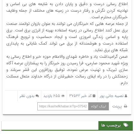
اطلاع رسانی درست و دقیق و پایان دادن به شایعه های بی اساس و
نهادینه کردن نگرش و رفتار درست در زمینه های مختلف از جمله وظایف
خبرنگاران محترم است.
از جمله عرصه هایی که خبرنگاران می توانند به عنوان بازوان توانمند صنعت
برق عمل کنند اطلاع رسانی در زمینه استفاده بهینه از انرژی برق است. برق
پایه و اساس زندگی امروزی است و ایجاد حساسیت و ترویج فرهنگ
استفاده درست و هوشمندانه از برق می تواند کمک شایانی به پایداری
شبکه های برق نماید.
ضمن گرامیداشت یاد و خاطره شهدای والامقام حوزه خبر و اطلاع رسانی به
ویژه شهید محمود صارمی، فرا رسیدن روز خبرنگار را به پیشتازان عرصه آگاه
سازی تبریک و تهنیت عرض نموده، توفیق روزافزون این قشر سربلند و
زحمتکش را در راه ایفای رسالت خطیرشان از درگاه خداوند متعال مسئلت
دارم.
نصیبه جانی پور
کد خبر 37542
655 بازدید
بدون نظر
پرینت
لینک کوتاه
https://kashefkhabar.ir/?p=37542
برچسب ها