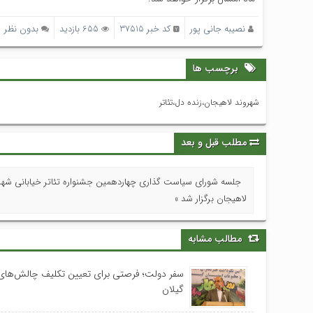
نصیبه جانی پور
کد خبر 37515
655 بازدید
بدون نظر
برچسب ها
شهروند لاهيجان،زنده دل،تئاتر
مطلب قبل و بعد
جلسه شورای سیاست گذاری چهاردهمین جشنواره تئاتر خیابانی شهر
لاهیجان برگزار شد »
مطالب مشابه
سفر دولت؛ فرصتی برای تعیین تکلیف چالش‌های
گیلان