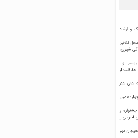
گ و ارشاد
محل تلاقى
دگى شهرى،
 زیستى و…
و حفاظت از
ت هاى هنر
چهاردهمین
جشنواره و
 اجرایى و
اهیجان مهر