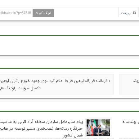
پرینت
لینک کوتاه
hefkhabar.ir/?p=37515
وند
« فرمانده قرارگاه اربعین فراجا اعلام کرد موج جدید خروج زائران اربعین
تکمیل ظرفیت پارکینگ‌های
 چندساله
پیام مدیرعامل سازمان منطقه آزاد انزلی به مناسبت
خبرنگار؛ رسانه‌ها، قطب‌نمای مسیر توسعه در هاب
شمال کشور