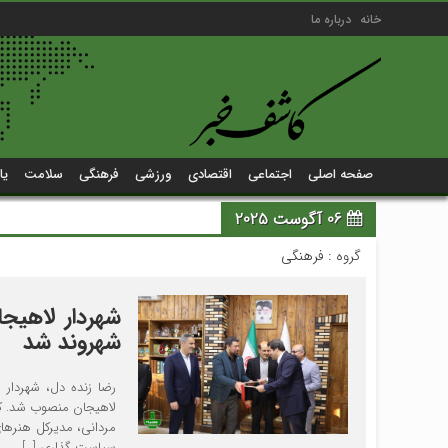
خانه
درباره ما
صفحه اصلی
اجتماعی
اقتصادی
ورزشی
فرهنگی
سلامت
یا
06 آگوست 2025
گروه :
فرهنگی
شهردار لاهیج
شهروند شد
رضا زنده دل، شهردار 
لاهیجان منصوب شد. کاش
مردانی، مدیرکل هنرها
سیاست گذاری […]