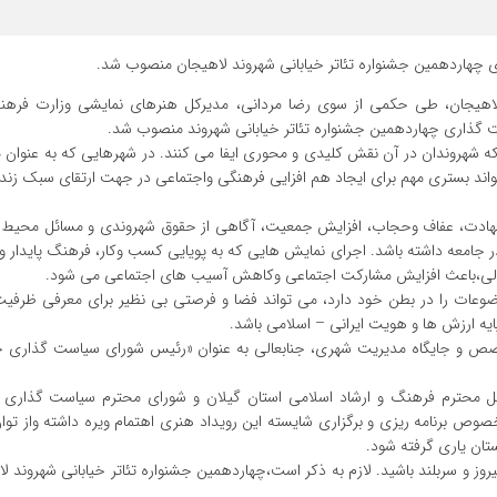
ی چهاردهمین جشنواره تئاتر خیابانی شهروند لاهیجان منصوب شد.
ری لاهیجان، طی حکمی از سوی رضا مردانی، مدیرکل هنرهای نمایشی وزارت فرهن
ت گذاری چهاردهمین جشنواره تئاتر خیابانی شهروند منصوب شد.
 شهروندان در آن نقش کلیدى و محورى ایفا مى کنند. در شهرهایى که به عنوان 
تواند بسترى مهم براى ایجاد هم افزایى فرهنگى واجتماعى در جهت ارتقاى سبک زن
وشهادت، عفاف وحجاب، افزایش جمعیت، آگاهى از حقوق شهروندى و مسائل محیط
در جامعه داشته باشد. اجراى نمایش هایى که به پویایى کسب وکار، فرهنگ پایدار 
همدلى،باعث افزایش مشارکت اجتماعى وکاهش آسیب هاى اجتماعى مى شود.
موضوعات را در بطن خود دارد، مى تواند فضا و فرصتى بى نظیر براى معرفى ظرفی
پایه ارزش ها و هویت ایرانى – اسلامى باشد.
خصص و جایگاه مدیریت شهرى، جنابعالى به عنوان «رئیس شوراى سیاست گذارى 
ل محترم فرهنگ و ارشاد اسلامى استان گیلان و شوراى محترم سیاست گذارى 
ص برنامه ریزى و برگزارى شایسته این رویداد هنرى اهتمام ویره داشته واز توان
ان یارى گرفته شود.
یروز و سربلند باشید. لازم به ذکر است،چهاردهمین جشنواره تئاتر خیابانی شهروند ل