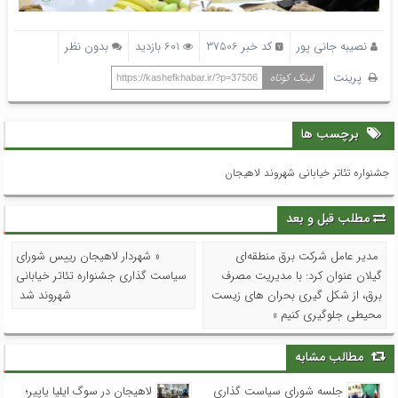
نصیبه جانی پور
کد خبر 37506
601 بازدید
بدون نظر
پرینت
لینک کوتاه
https://kashefkhabar.ir/?p=37506
برچسب ها
جشنواره تئاتر خیابانی شهروند لاهیجان
مطلب قبل و بعد
مدیر عامل شرکت برق منطقه‌ای
« شهردار لاهیجان رییس شورای
گیلان عنوان کرد: با مدیریت مصرف
سیاست گذاری جشنواره تئاتر خیابانی
برق، از شکل گیری بحران های زیست
شهروند شد
محیطی جلوگیری کنیم »
مطالب مشابه
جلسه شورای سیاست گذاری
لاهیجان در سوگ ایلیا یاپیر؛