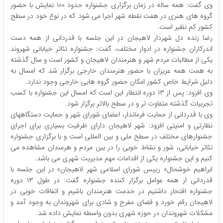
وی گفت: همه ساله در زمان برگزاری جشنواره حدود ۱۰۰ نمایش با حضور
گروه های هنری در هفت نقطه شهر اجرا می شود که در نوع خود در سطح
کشور کم نظیر است.
رضا زنده دل شهردار لاهیجان در این جلسه با قدردانی از همه دست
اندرکاران جشنواره در ادوار مختلف، گفت: جشنواره تئاتر خیابانی شهروند
یکی از مطالبات مردم شهر و هنرمندان لاهیجان و کشور است و سال گذشته
به همت همه عزیزان با حضور هنرمندان خارجی برگزار شد که امسال به
دلیل شرایط خاص کشور امکان حضور گروه هایی خارجی وجود ندارد.
وی افزود: پس از ۱۳ دوره انتظار این است که امسال این جشنواره با کسب
تجربیات گذشته متفاوت تر و در سطح بالاتر برگزار شود.
وی با قدردانی از حمایت فرماندار، اعضای شورای شهر و حمایت دستگاههای
نظارتی و امنیتی افزود: شهر لاهیجان دارای ظرفیت بسیاری برای اجرای
جشنوارهای مختلف در سطح ملی و بین المللی است و با برگزاری جشنواره
تئاتر خیابانی، شور و نشاط خوبی را در بین مردم و هرمندان مشاهده می
کنیم و این جشنواره یکی از اقدامات مهم مدیریت شهری می باشد.
ابراهیم خوشحال« رییس شورای اسلامی شهر لاهیجان» در این جلسه با
قدردانی از همه عوامل برگزار کننده جشنواره گفت: در طول ۱۳ دوره
جشنواره افتخار داشتیم در خدمت هنرمندان باشیم و اتفاقات خوبی در
لاهیجان رقم خورد و فضای مفرح و شادی برای شهروندان به وجود آمد و
مشکلات شهروندان در حوزه شهری بدون واسطه نمایش داده شد.