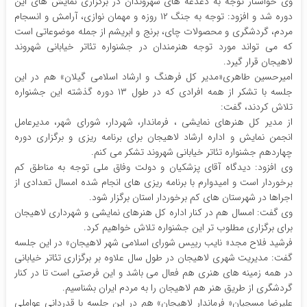
وی خواستار توجه به دغدغه های شهروندان در برگزاری نمایش های این
دوره شد و افزود: توجه به جنگ ۱۲ روزه و مهمان نوازی، آرامش و انسجام
مردم، گردشگری و محصولات چای، برنج و ابریشم از جمله موضوعاتی است
که می تواند مورد توجه هنرمندان در جشنواره تئاتر خیابانی شهروند
لاهیجان قرار گیرد.
امیرحسین طاهری«مدیر کل فرهنگ و ارشاد اسلامی گیلان» هم در این
جلسه با تشکر از همه افرادی که در طول ۱۳ دوره گذشته این جشنواره
تلاش کردند، گفت:
از مدیر کل هنرهای نمایشی ، فرماندار، شهردار، شورای شهر، مدیرعامل
انجمن نمایش و اداره ارشاد لاهیجان برای برنامه ریزی و برگزاری دوره
چهاردهم جشنواره تئاتر خیابانی شهروند تشکر می کنم.
وی افزود: دیدگاه آقای پزشکیان و دولت وفاق ملی توجه به مناطق کم
برخوردار است و امیدوارم با برنامه ریزی های انجام شده امسال تعدادی از
اجراها در شهرستان های کم برخوردار استان برگزار شود.
وی گفت: امسال هم در کنار اداره کل هنرهای نمایشی و شهرداری لاهیجان
برای برگزاری مطلوب تر این جشنواره تلاش خواهیم کرد.
فرشید فلاح مجد« نایب رییس شورای اسلامی شهر لاهیجان» در این جلسه
گفت: مدیریت شهری لاهیجان در طول سال علاوه بر برگزاری تئاتر خیابانی
در همه زمینه های هنری هم فعال می باشد و این فرصتی است تا در کنار
گردشگری از طریق هنر هم لاهیجان را به مردم ایران بشناسیم.
علیرضا مسچیان« فرماندار لاهیجان» هم در این جلسه با قدردانی عواملی