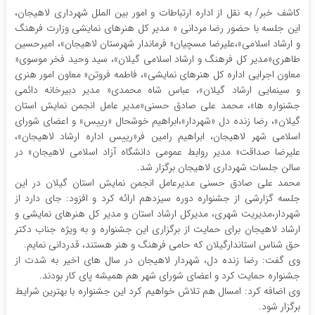
کاشف خبر/ به نقل از اداره ارتباطات و امور بین الملل شهرداری لاهیجان،
این جلسه با حضور رضا مردانی « مدیر کل هنرهای نمایشی وزارت فرهنگ
و ارشاد اسلامی»،علیرضا مسچیان« فرماندار شهرستان لاهیجان»، امیرحسین
طاهری«مدیر کل فرهنگ و ارشاد اسلامی گیلان»، سید وحید فخر موسوی«
معاون اجرایی اداره کل هنرهای نمایشی»، فاطمه فروتن« معاون امور هنری
و سینمایی ارشاد گیلان»، عباس شاه محمدی« مدیر دبیرخانه دائمی
جشنواره ها»، محمد علی صادق حسنی«مدیر عامل انجمن نمایش استان
گیلان»، رضا زنده دل «شهردار»،ابراهیم خوشحال «رییس» و اعضای شورای
اسلامی شهر لاهیجان، ابراهیم رامین فر«رییس اداره ارشاد لاهیجان»،
علیرضا صداقت« مدیر روابط عمومی دانشگاه آزاد اسلامی لاهیجان» در
سالن جلسات شهرداری لاهیجان برگزار شد.
محمد علی صادق حسنی مدیرعامل انجمن نمایش استان گیلان در این
جلسه گزارشی از جشنواره دوره سیزدهم ارائه کرد و افزود: جای دارد از
شهردار،مدیریت شهری، مدیرکل ارشاد استان و مدیر کل هنرهای نمایشی و
ارشاد لاهیجان برای حمایت از برگزاری این جشنواره و به ویژه جناب دکتر
حق شناس استاندارگیلان که حامی فرهنگ و هنر هستند، قدردانی نمایم.
وی گفت: رضا زنده دل، شهردار لاهیجان در سال های اخیر به شدت از
جشنواره حمایت کرد و اعضای شورای شهر هم همیشه پای کار بودند.
وی اضافه کرد: امسال هم تلاش خواهیم کرد این جشنواره با بهترین شرایط
برگزار شود.