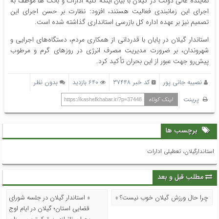
نماینده عالی دولت در گیلان با بیان اینکه کلیه ادارات و بانک ها موظف به
اجرای این زمانبندی فعالیت هستند، افزود: نظارت بر حسن اجرای این
تصمیم نیز بر عهده اداره کل بازرسی استانداری گذاشته شده است.
استاندار گیلان در پایان با قدردانی از همکاری مردم، دستگاه‌های اجرایی و
شهروندان، بر ضرورت مدیریت مصرف انرژی در روزهای گرم و مرطوب
پیش‌رو جهت عبور از این بحران تأکید کرد.
نصیبه جانی پور
کد خبر 37448
640 بازدید
بدون نظر
پرینت
لینک کوتاه
https://kashefkhabar.ir/?p=37448
برچسب ها
استاندارگیلان، تعطیلی ادارات
مطلب قبل و بعد
چرا حال ورزش گیلان خوب نیست؟ »
« استاندار گیلان در جلسه شورای
قضایی استان؛ گیلان در ایام اوج