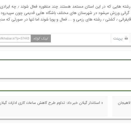
ورزش گیلان می‌تواند دوباره بدرخشد، باشگاه های ورزشی باید در رشته هایی ک
حمایت و احیا شوند تا علاوه بر فوتبال در رشته هایی چون والیبال ٫ قایقرانی ٫ کشتی ٫ رشته های رزمی و …. فعال و پویا شوند اما تنها در
پرینت
لینک کوتاه
hefkhabar.ir/?p=37443
لاهیجان
« استاندار گیلان خبر داد: تداوم طرح کاهش ساعات کاری ادارات گیلان 