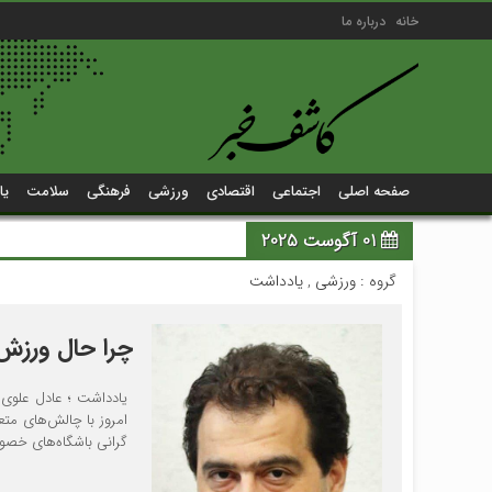
خانه
درباره ما
صفحه اصلی
اجتماعی
اقتصادی
ورزشی
فرهنگی
سلامت
یا
01 آگوست 2025
گروه :
ورزشی
,
یادداشت
چرا حال ورزش
یادداشت ؛ عادل علوی 
امروز با چالش‌های متع
گرانی باشگاه‌های خصوص