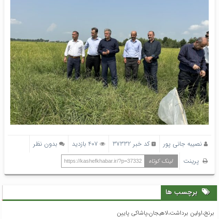
نصیبه جانی پور
کد خبر 37332
407 بازدید
بدون نظر
پرینت
لینک کوتاه
https://kashefkhabar.ir/?p=37332
برچسب ها
برنج،اولین برداشت،لاهیجان،پاشاکی پایین