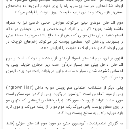
ایجاد شکاف‌هایی در سد پوستی، راه را برای نفوذ باکتری‌ها به بافت‌های
عمقی‌تر باز می‌کند و به این ترتیب فرصت بروز عفونت را فراهم می‌کند.
موم انداختن موهای بینی می‌تواند عوارض جانبی خاصی نیز به همراه
داشته باشد؛ به‌ویژه اگر آن را افراد غیرمتخصص یا حتی خودتان در خانه
انجام دهید. برای مثال مومی که بیش از حد داغ باشد، می‌تواند مخاط بینی
را بسوزاند. برداشتن لایه سطحی پوست نیز می‌تواند زخم‌های کوچک در
بینی ایجاد کند و خطر ابتلا به عفونت را افزایش دهد.
افزون بر این، موم انداختن اصولا فرایندی آزاردهنده و دردناک است و موم
انداختن داخل بینی هم بسیار دردآور است زیرا مجاری ظریف بینی به
احساس کشیده شدن بسیار حساسند و این می‌تواند باعث درد زیاد، قرمزی
و تحریک شود.
یکی دیگر از مشکلات احتمالی هم رویش مو به داخل (Ingrown Hair)
پس از موم انداختن است. آرونسون می‌گوید: پس از کندن مو، ممکن است
موی جدید نتواند از پوست عبور کند، زیرا برخلاف روش‌هایی که انتهای مو
را روی سطح پوست باقی می‌گذارند، موم مو را از ریشه می‌کند و موی تازه
باید دوباره راهی به سطح پوست پیدا کند.
به گزارش ایندیپندنت، آرونسون حتی در مورد موم انداختن جزئی (فقط