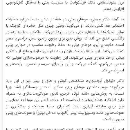
بروز عفونت‌هایی مانند فولیکولیت یا سلولیت بینی را به‌شکل قابل‌توجهی
افزایش دهد.
به گفته دکتر بیسلی، موهای بینی در هشدار دادن به ما درباره خطرات
احتمالی هم نقش دارند. او می‌گوید: وقتی چیزی مثل حشره‌ای کوچک یا
سایر محرک‌ها با موهای بینی تماس پیدا می‌کند، واکنش عطسه به‌طور
رفلکسی اتفاق می‌افتد که روش بدن برای بیرون راندن عامل مزاحم یا مضر
است. علاوه بر این، موهای بینی به حفظ رطوبت مناسب در مجاری بینی
کمک می‌کنند. این موها رطوبت بازدم را به دام می‌اندازند و مانع از خشکی
بیش از حد مجاری بینی می‌شوند. این رطوبت به مرطوب‌سازی هوایی که
تنفس می‌کنیم، کمک می‌کند و آن را برای سیستم تنفسی، راحت‌تر و
ایمن‌تر می‌کند.
دکتر «نیکول آرونسون»، متخصص گوش و حلق و بینی نیز در این باره
می‌گوید: موم انداختن موهای بینی ممکن است وسوسه‌انگیز باشد زیرا
نسبت به روش‌هایی مانند کوتاه کردن، نتایج طولانی‌مدت‌تری به همراه
دارد اما نکته هشداردهنده اینجاست که حذف کامل این موها به‌ معنای از
بین بردن سامانه فیلتری است که برای حفظ سلامت و پیشگیری از
عفونت‌هایی مانند وستیبولیت بینی (التهاب مدخل بینی) و عفونت‌های بینی
ضروری است.
او می‌گوید: موم انداختن لزوما باعث تضعیف سیستم ایمنی نمی‌شود اما با