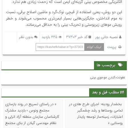
الکتریکی مخصوص بینی گزینه‌ای ایمن است که زحمت زیادی هم ندارد.
این دو روش، یعنی استفاده از قیچی نوک‌گرد و ماشین اصلاح برقی، نسبت
به موم انداختن، جایگزین‌هایی بسیار ایمن‌تری محسوب می‌شوند و خطر
رویش موهای زیرپوستی و تحریک بینی را به حداقل می‌رسانند.
نصیبه جانی پور
کد خبر 37303
445 بازدید
بدون نظر
پرینت
لینک کوتاه
https://kashefkhabar.ir/?p=37303
برچسب ها
عفونت،کندن مو،موی بینی
مطلب قبل و بعد
بخشدار رودبنه: اجرای طرح هادی در
« در راستای تسریع در روند بازسازی
تمامی روستاها و رشد چشمگیر
مجتمع ونوس ؛ بازدید مشترک
اعتبارات، زمینه‌ساز توسعه پایدار
کارشناسان سازمان منطقه آزاد انزلی و
روستایی »
نظام مهندسی گیلان از بنای مجتمع