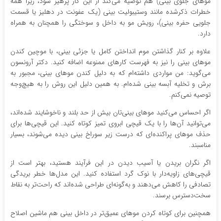
موهای جلوی بینی) هم توصیه می‌کند از این کار پرهیز شود، زیرا همه
خطرات ذکرشده مانند وستیبولیت بینی (یک عفونت در دهلیز یا قسمت
جلویی حفره بینی)، رویش مو به داخل و سوختگی را همچنان به همراه
دارد.
علاوه بر کنار گذاشتن موم انداختن کامل یا جزئی بینی، با موچین کندن
موهای بینی را نیز به فهرست کارهای ممنوعه اضافه کنید. دکتر آرونسون
می‌گوید: من مواردی داشته‌ام که به دلیل کندن موهای بینی، مجبور به
برش و تخلیه آبسه‌ بینی شده‌ام. به همین دلیل این روش را به هیچ‌وجه
توصیه نمی‌کنم.
اگر احساس می‌کنید موهای بینی‌تان بیش از حد بلند و ناخوشایند شده‌اند،
می‌توانید آن‌ها را با یک قیچی ابروی تمیز کوتاه کنید. این قیچی‌ها برای
حذف موهای پراکنده‌ای که درست زیر سوراخ بینی دیده می‌شوند، بسیار
مناسبند.
اگر نگران بریدن یا آسیب دیدن در این فرآیند هستید، بهتر است از
قیچی‌های زاویه‌دار با نوک گرد استفاده کنید. این مدل‌ها خطر بریدگی
تصادفی را کاهش می‌دهند و به‌گونه‌ای طراحی شده‌اند که راحت‌تر به نقاط
سخت‌دسترس برسند.
همچنین برای کوتاه کردن موهای عمیق‌تر در داخل بینی هم ماشین اصلاح