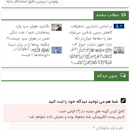
ونوس/ بررسی دقیق استحکام سازه
مطالب مشابه
بر اساس تازه‌ترین تحقیقات:
نگذارید هوای سرد وارد
کاهش چربی شکمی می‌تواند
ریه‌هایتان شود/ علت تنگی
مغز را دهه‌ها جوان‌تر نگه
نفس در هوای سرد چیست؟/
دارد/ ظهور دیابت «نوع ۳»؛
چگونه ریه‌ها را در برابر سرما
معاون وزیر بهداشت از دلایل
توزیع واکسن‌ آنفلوآنزا در
حتی لاغرها هم در امان
مقاوم کنیم؟
کمبود دارو می گوید/ چاره ای
داروخانه‌ها + قیمت
نیستند/ چرا چربی دور شکم
جز اصلاح قیمت نداریم
صرفاً یک خطر قلبی نیست؟
بدون دیدگاه
شما هم می توانید دیدگاه خود را ثبت کنید
کامل کردن گزینه های ستاره دار (*) الزامی است -
آدرس پست الکترونیکی شما محفوظ بوده و نمایش داده نخواهد شد -