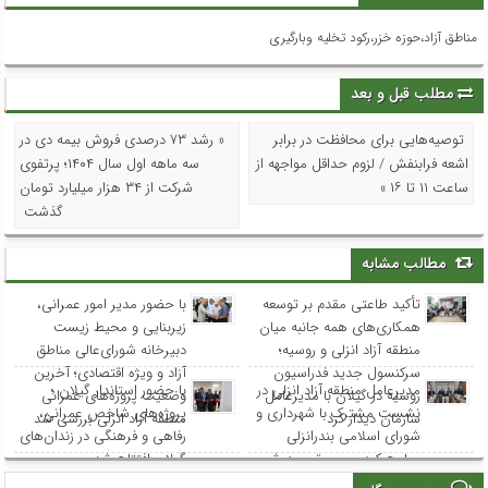
مناطق آزاد،حوزه خزر،رکود تخلیه وبارگیری
مطلب قبل و بعد
توصیه‌هایی برای محافظت در برابر
« رشد ۷۳ درصدی فروش بیمه دی در
اشعه فرابنفش / لزوم حداقل مواجهه از
سه ماهه اول سال ۱۴۰۴؛ پرتفوی
ساعت ۱۱ تا ۱۶ »
شرکت از ۳۴ هزار میلیارد تومان
گذشت
مطالب مشابه
تأکید طاعتی مقدم بر توسعه
با حضور مدیر امور عمرانی،
همکاری‌های همه جانبه میان
زیربنایی و محیط زیست
منطقه آزاد انزلی و روسیه؛
دبیرخانه شورای‌عالی مناطق
سرکنسول جدید فدراسیون
آزاد و ویژه اقتصادی؛ آخرین
مدیرعامل منطقه آزاد انزلی در
با حضور استاندار گیلان ؛
روسیه در گیلان با مدیرعامل
وضعیت پروژه‌های عمرانی
نشست مشترک با شهرداری و
پروژه‌های شاخص عمرانی،
سازمان دیدار کرد
منطقه آزاد انزلی بررسی شد
شورای اسلامی بندرانزلی
رفاهی و فرهنگی در زندان‌های
مطرح کرد: مسیر توسعه شهر
گیلان افتتاح شد
انزلی از هم‌افزایی و مشارکت