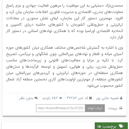
محمدی‌نژاد دستیابی به این موفقیت را مرهون فعالیت جهادی و عزم راسخ
معاونت‌های بندری، اقتصادی و مدیریت فناوری اطلاعات سازمان بیان کرد و
افزود: مهمترین دستور کار این سازمان، ایفای نقش محوری در معادلات
ترانزیتی و حمل‌ونقلی کشورمان با کشورهای حاشیه دریای کاسپین و
اتحادیه اقتصادی اوراسیا بوده که با همکاری نهادهای استانی در دستور کار
قرار دارد.
وی با اشاره به گسترش شاخص‌های مختلف همکاری میان کشورهای حوزه
آسیای میانه و قفقاز و نهادهای بین‌المللی چون شانگهای و بریکس، تصریح
کرد: با تکیه بر مزایا و معافیت‌های قانونی و زیرساخت‌های مناسب
حمل‌ونقل بندری، ریلی و هوایی، تسهیل و توسعه فرآیندها و مدل‌های
همکاری منطقه‌ای در حوزه‌های ترانزیتی و کریدورهای بین‌المللی میان
کشورهای منطقه، از مهم‌ترین اولویت‌های کاری نخستین منطقه آزاد شمال
کشور محسوب می‌شود.
نصیبه جانی پور
کد خبر 37252
752 بازدید
بدون نظر
پرینت
لینک کوتاه
https://kashefkhabar.ir/?p=37252
برچسب ها