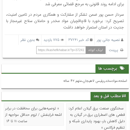
برای ادامه روند قانونی به مرجع قضائی معرفی شد
سردار حسن پور ضمن تشکر از مشارکت و همکاری‌ مردم در تامین امنیت،
تصریح کرد: برخورد با قاچاقچیان مواد مخدر و حاملان سلاح غیرمجاز با
جدیت در استان استمرار خواهد داشت
نصیبه جانی پور
کد خبر 37241
775 بازدید
بدون نظر
پرینت
لینک کوتاه
https://kashefkhabar.ir/?p=37241
برچسب ها
اسلحه،موادمخدر،پلیس لاهیجان،متهم ۴۲ ساله
مطلب قبل و بعد
سخنگوی صنعت برق گیلان اعلام کرد:
« توصیه‌هایی برای محافظت در برابر
قطعی های اضطراری برق در گیلان به
اشعه فرابنفش / لزوم حداقل مواجهه از
دلیل کاهش بار، بهبود پایداری شبکه و
ساعت ۱۱ تا ۱۶
تنظیم فرکانس »