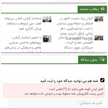
مطالب مشابه
گیلان رتبه نخست کشور در
استاندار گیلان؛ گیلان می‌تواند
اشتغال و حرفه‌آموزی زندانیان
قطب ملی اردوها و مسابقات
را کسب کرد/وسکویی: «هر
ورزش کارگری شود
زندانیِ شاغل، امیدی دوباره
رئیس دادگستری و دادستان
با حضور استاندار گیلان ؛
برای یک خانواده است
لاهیجان مطرح کردند ؛
پروژه‌های شاخص عمرانی،
خبرنگاران بازوی دستگاه
رفاهی و فرهنگی در زندان‌های
قضایی در صیانت از حقوق
گیلان افتتاح شد
عامه هستند
بدون دیدگاه
شما هم می توانید دیدگاه خود را ثبت کنید
کامل کردن گزینه های ستاره دار (*) الزامی است -
آدرس پست الکترونیکی شما محفوظ بوده و نمایش داده نخواهد شد -