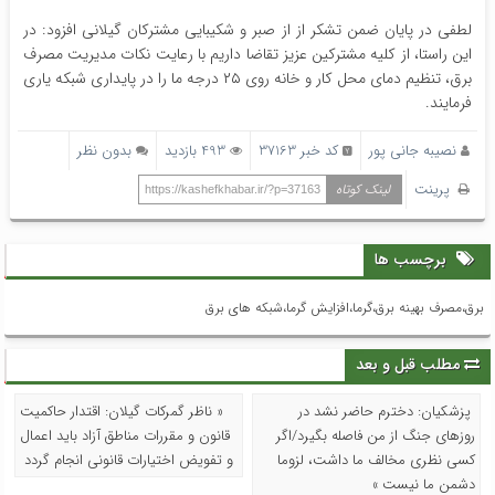
لطفی در پایان ضمن تشکر از از صبر و شکیبایی مشترکان گیلانی افزود: در
این راستا، از کلیه مشترکین عزیز تقاضا داریم با رعایت نکات مدیریت مصرف
برق، تنظیم دمای محل کار و خانه روی ۲۵ درجه ما را در پایداری شبکه یاری
فرمایند.
نصیبه جانی پور
کد خبر 37163
493 بازدید
بدون نظر
پرینت
لینک کوتاه
https://kashefkhabar.ir/?p=37163
برچسب ها
برق،مصرف بهینه برق،گرما،افزایش گرما،شبکه های برق
مطلب قبل و بعد
پزشکیان: دخترم حاضر نشد در
« ناظر گمرکات گیلان: اقتدار حاکمیت
روزهای جنگ از من فاصله بگیرد/اگر
قانون و مقررات مناطق آزاد باید اعمال
کسی نظری مخالف ما داشت، لزوما
و تفویض اختیارات قانونی انجام گردد
دشمن ما نیست »