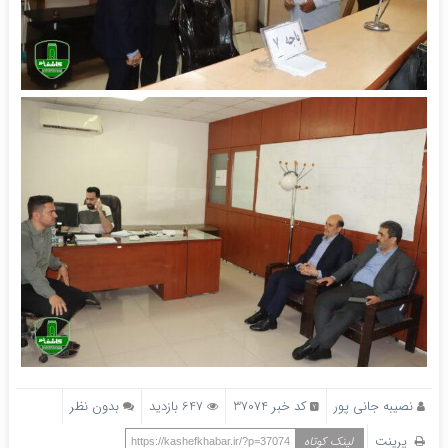
نصیبه جانی پور
کد خبر 37074
647 بازدید
بدون نظر
پرینت
لینک کوتاه
https://kashefkhabar.ir/?p=37074