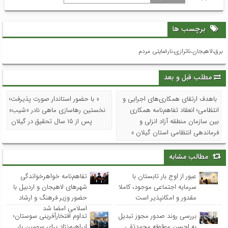
برچسب ها
برق،لاهیجان،ناترازی،نارضایتی مردم
مطلب قبل و بعد
باهدف ارتقای همکاری‌های اجرایی و
« با حضور استاندار صورت پذیرفت؛
انتظامی؛ انعقاد تفاهم‌نامه همکاری
نخستین رهاسازی ماهی نادر «شیب»
بین سازمان منطقه آزاد انزلی و
پس از ۱۵ سال تحقیق در گیلان
فرماندهی انتظامی استان گیلان »
مطالب مشابه
عبور از اوج بار تابستان با
تفاهم‌نامه خواهرخواندگی
سرمایه اجتماعی موجود، کاملا
شهرهای لاهیجان و اردبیل با
مقدور و امکانپذیر است
حضور وزیر فرهنگ و ارشاد
اسلامی امضا شد
بررسی روند صدور مجوز تبدیل
تداوم افتخارآفرینی سوستان؛
به احسن موقوفه محمدتقی
ابراهیم‌نژاد برای سومین بار