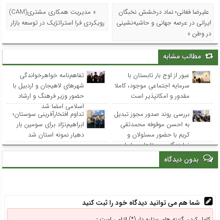
علیرضا فغانی؛ نماد درخشش نخبگان
« مدیریت همکاری مشتری(CAM)
ایرانی در عرصه جهانی و حاشیه‌نشینی
رویکردی فرا استراتژیک در توسعه بازار
در وطن »
مطالب مشابه
عبور از اوج بار تابستان با
تفاهم‌نامه خواهرخواندگی
سرمایه اجتماعی موجود، کاملا
شهرهای لاهیجان و اردبیل با
مقدور و امکانپذیر است
حضور وزیر فرهنگ و ارشاد
اسلامی امضا شد
بررسی روند صدور مجوز تبدیل
تداوم افتخارآفرینی سوستان؛
به احسن موقوفه محمدتقی
ابراهیم‌نژاد برای سومین بار
کریم با حضور مسئولان و
دهیار نمونه استان شد
نمایندگان روستاهای ساحلی
بدون دیدگاه
شما هم می توانید دیدگاه خود را ثبت کنید
کامل کردن گزینه های ستاره دار (*) الزامی است -