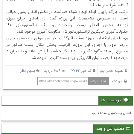
آستانه اشرفیه ارتقا یافت.
دشت بزرگ با بیان اینکه ایجاد شبکه قدرتمند در بخش انتقال بسیار حیاتی
است، در خصوص مشخصات فنی پروژه گفت: در راستای اجرای پروژه
توسعه بخش انتقال پست رشت‌شمالی، یک ترانسفورماتور ۱۶۰
مگاولت‌آمپری جایگزین ترانسفورماتور ۱۲۵ مگاولت آمپری موجود شد.
وی با بیان اینکه این پروژه نقش تاثیرگذاری در عبور موفق از تابستان جاری
دارد، افزود: با اجرای این پروژه، ظرفیت بخش انتقال پست مذکور در
مجموع از ۴۴۵ مگاولت‌آمپر به ۴۸۰ مگاولت‌آمپر افزایش یافته و به میزان ۸
درصد به ظرفیت توان الکتریکی این پست کلیدی افزوده شد.
نصیبه جانی پور
کد خبر 37043
684 بازدید
بدون نظر
پرینت
لینک کوتاه
https://kashefkhabar.ir/?p=37043
برچسب ها
انتقال پست،برق منطقه ای،
مطلب قبل و بعد