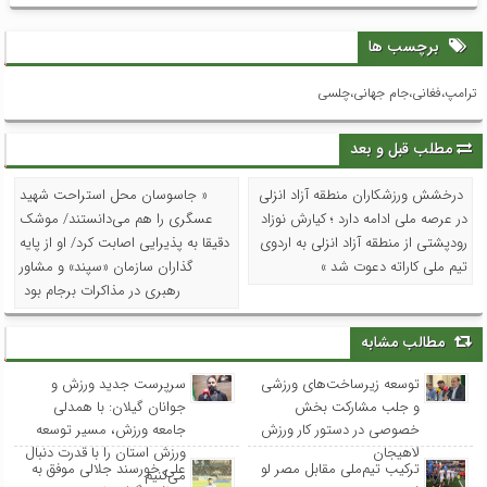
برچسب ها
ترامپ،فغانی،جام جهانی،چلسی
مطلب قبل و بعد
درخشش ورزشکاران منطقه آزاد انزلی
« جاسوسان محل استراحت شهید
در عرصه ملی ادامه دارد ؛ کیارش نوزاد
عسگری را هم می‌دانستند/ موشک
رودپشتی از منطقه آزاد انزلی به اردوی
دقیقا به پذیرایی اصابت کرد/ او از پایه
تیم ملی کاراته دعوت شد »
گذاران سازمان «سپند» و مشاور
رهبری در مذاکرات برجام بود
مطالب مشابه
توسعه زیرساخت‌های ورزشی
سرپرست جدید ورزش و
و جلب مشارکت بخش
جوانان گیلان: با همدلی
خصوصی در دستور کار ورزش
جامعه ورزش، مسیر توسعه
لاهیجان
ورزش استان را با قدرت دنبال
ترکیب تیم‌ملی مقابل مصر لو
علی خورسند جلالی موفق به
می‌کنیم