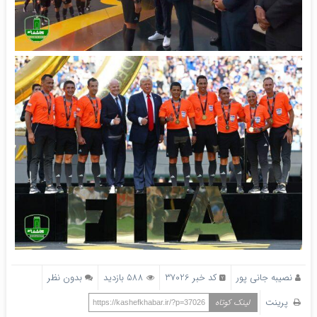
نصیبه جانی پور
کد خبر 37026
588 بازدید
بدون نظر
پرینت
لینک کوتاه
https://kashefkhabar.ir/?p=37026