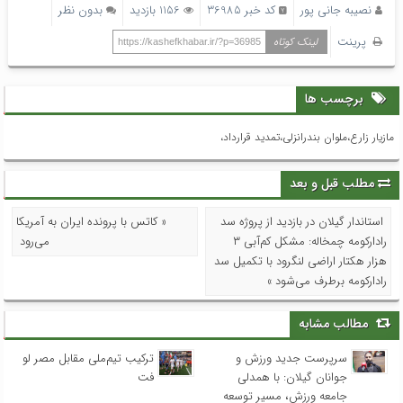
نصیبه جانی پور
کد خبر 36985
1156 بازدید
بدون نظر
پرینت
لینک کوتاه
https://kashefkhabar.ir/?p=36985
برچسب ها
مازیار زارع،ملوان بندرانزلی،تمدید قرارداد،
مطلب قبل و بعد
استاندار گیلان در بازدید از پروژه سد
« کاتس با پرونده ایران به آمریکا
رادارکومه چمخاله: مشکل کم‌آبی ۳
می‌رود
هزار هکتار اراضی لنگرود با تکمیل سد
رادارکومه برطرف می‌شود »
مطالب مشابه
سرپرست جدید ورزش و
ترکیب تیم‌ملی مقابل مصر لو
جوانان گیلان: با همدلی
فت
جامعه ورزش، مسیر توسعه