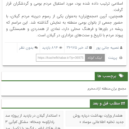
اسلامی ترتیب داده شده بود، مورد استقبال مردم بومی و گردشگران قرار
گرفت.
همچنین، آیین «مجمع‌بَران» به‌عنوان یکی از رسوم دیرینه مردم گیلان، با
حضور جمعی از بانوان بومی منطقه به نمایش گذاشته شد. این مراسم که
ریشه در باورها و فرهنگ محلی دارد، نمادی از همدردی و همبستگی و
پیوند مردم با تاریخ و سنت‌های عزاداری در گیلان است.
نصیبه جانی پور
کد خبر 36975
894 بازدید
بدون نظر
پرینت
لینک کوتاه
https://kashefkhabar.ir/?p=36975
برچسب ها
مجمع بران،منطقه ازاد،محرم
مطلب قبل و بعد
هشدار وزارت بهداشت درباره روش
« استاندار گیلان در بازدید از پروژه سد
جدید تخلیه اطلاعاتی موساد »
رادارکومه چمخاله: مشکل کم‌آبی ۳
هزار هکتار اراضی لنگرود با تکمیل سد