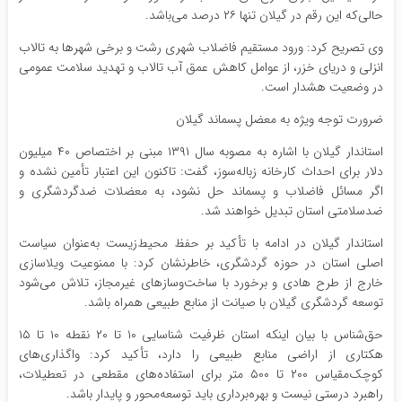
حالی‌که این رقم در گیلان تنها ۲۶ درصد می‌باشد.
وی تصریح کرد: ورود مستقیم فاضلاب شهری رشت و برخی شهرها به تالاب
انزلی و دریای خزر، از عوامل کاهش عمق آب تالاب و تهدید سلامت عمومی
در وضعیت هشدار است.
ضرورت توجه ویژه به معضل پسماند گیلان
استاندار گیلان با اشاره به مصوبه سال ۱۳۹۱ مبنی بر اختصاص ۴۰ میلیون
دلار برای احداث کارخانه زباله‌سوز، گفت: تاکنون این اعتبار تأمین نشده و
اگر مسائل فاضلاب و پسماند حل نشود، به معضلات ضدگردشگری و
ضدسلامتی استان تبدیل خواهند شد.
استاندار گیلان در ادامه با تأکید بر حفظ محیط‌زیست به‌عنوان سیاست
اصلی استان در حوزه گردشگری، خاطرنشان کرد: با ممنوعیت ویلاسازی
خارج از طرح هادی و برخورد با ساخت‌وسازهای غیرمجاز، تلاش می‌شود
توسعه گردشگری گیلان با صیانت از منابع طبیعی همراه باشد.
حق‌شناس با بیان اینکه استان ظرفیت شناسایی ۱۰ تا ۲۰ نقطه ۱۰ تا ۱۵
هکتاری از اراضی منابع طبیعی را دارد، تأکید کرد: واگذاری‌های
کوچک‌مقیاس ۲۰۰ تا ۵۰۰ متر برای استفاده‌های مقطعی در تعطیلات،
راهبرد درستی نیست و بهره‌برداری باید توسعه‌محور و پایدار باشد.