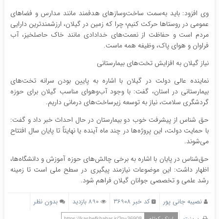
وی افزود: باید به‌سمت ساخت‌وسازهای هدفمند مانند مدارس و فضاهای
عمومی در روستاها حرکت کنیم؛ چرا که زمین در گیلان، ارزشمندترین دارایی
مردم است و حفاظت از نعمت‌های خدادادی مانند خاک حاصلخیز، آب
فراوان و هوای پاک، وظیفه همه ماست.
نیاز گیلان به افزایش تخت‌های بیمارستانی
نماینده عالی دولت در گیلان با اشاره به پایین بودن سرانه تخت‌های
بیمارستانی در استان، گفت: با وجود آب‌وهوای مناسب گیلان برای حوزه
گردشگری سلامت، نیاز به توسعه زیرساخت‌های درمانی داریم.
حق شناس از پیشرفت خوب دو بیمارستان در حال احداث خبر داد و گفت:
با حمایت دولت، این پروژه‌ها در چند ماه آینده یا نهایتاً تا پایان سال افتتاح
می‌شوند.
حق‌شناس در پایان با اشاره به برخی چالش‌های حوزه آموزش و دانشگاه‌ها،
اظهار داشت: این موضوعات نیازمند پیگیری در سطح ملی است تا زمینه‌
رشد علمی و تخصصی جوانان گیلان فراهم شود.
نصیبه جانی پور
کد خبر 36908
890 بازدید
بدون نظر
پرینت
لینک کوتاه
https://kashefkhabar.ir/?p=36908