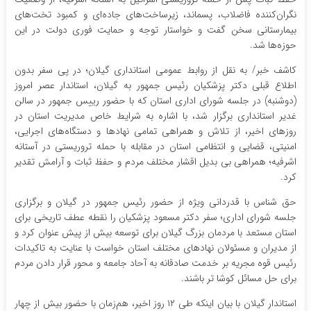
نگران‌کننده فاضلاب، پسماند، زیرساخت‌های جاده‌ای و کمبود تخت‌های
بیمارستانی سخن گفت و خواستار توجه و حمایت فوری دولت در این
حوزه‌ها شد.
کاشف خبر/ به نقل از روابط عمومی استانداری گیلان؛ در پی سفر بدون
اطلاع قبلی دکتر پزشکیان رئیس جمهور به گیلان، استاندار عصر امروز
(دوشنبه) در جلسه شورای اداری استان که با حضور رییس جمهور در سالن
غدیر استانداری برگزار شد، با اشاره به شرایط خاص مدیریت استان در
روزهای اخیر، از تلاش و همراهی تمامی نهادها و دستگاه‌های اجرایی،
امنیتی، قضایی و انتظامی استان در مقابله با حمله تروریستی در آستانه
اشرفیه؛ همراهی بی بدیل اقشار مختلف مردم و حفظ ثبات و آرامش تقدیر
کرد.
حق شناس با قدردانی ویژه از حضور رئیس جمهور در گیلان و برگزاری
جلسه شورای اداری؛ سفر دکتر مسعود پزشکیان را نقطه عطف تاریخی برای
استان مستعد با مردمان بزرگ گیلان برای توسعه بیش از پیش عنوان کرد و
از مدیران و مسئولان نهادهای مختلف استان خواست با عنایت به تاکیدات
رئیس قوه مجریه بر خدمت صادقانه به آحاد جامعه و محور قرار دادن مردم
برای حل مسائل کوشا تر باشند‌.
استاندار گیلان با بیان اینکه طی ۱۲ روز اخیر، هم‌زمان با حضور بیش از چهار