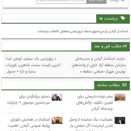
برچسب ها
استاندار گیلان،رئیس‌جمهور،حمله تروریستی،معضل فاضلاب،پسماند
مطلب قبل و بعد
بازدید استاندار گیلان و مدیرعامل
« پژوپارس یک میلیارد تومان شد/
سازمان منطقه آزاد انزلی از واحدهای
آخرین قیمت سمند، شاهین، کوییک،
تولیدی شهرک صنعتی منطقه »
ساینا و تارا + جدول
مطالب مشابه
سفر دولت؛ فرصتی برای
دستور پزشکیان برای
تعیین تکلیف چالش‌های
میرحسین موسوی + جزئیات
چندساله گیلان
عصبانیت یک نماینده از وصل
استاندار در همایش شورای
شدن اینترنت؛ اگر مجلس باز
روابط عمومی‌ گیلان: اهمیت