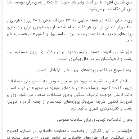
حق شناس افزود: با موافقت وزیر راه، خرید ۵۰ هکتار زمین برای توسعه باند
این فرودگاه انجام می‌شود.
وی با بیان اینکه در هفته منتهی به ۲۳ خرداد، بیش از ۶۰ پرواز خارجی و
۲۰۰ پرواز داخلی از این فرودگاه انجام شده، از برنامه‌ریزی برای راه‌اندازی
پروازهای جدید به مقاصدی مانند ایروان، استانبول و کشورهای همسایه خبر
داد.
حق شناس افزود: دستور رئیس‌جمهور برای راه‌اندازی پرواز مستقیم بین
رشت و تاجیکستان نیز در حال پیگیری است.
لزوم تسریع در تکمیل پروژه‌های زیرساختی ارتباطی استان
استاندار گیلان با اشاره به ورود دو میلیون خودرو به استان طی تعطیلات
نوروز، گفت: کمبود زیرساخت‌های جاده‌ای به‌ویژه در محورهای غرب استان
مانند تالش؛ موجب ترافیک سنگین و بروز مشکلات متعدد می شود. وی بر
ضرورت تکمیل هرچه سریع‌تر پروژه‌های نیمه‌تمام از جمله آزادراه قزوین-
رشت و کنارگذرهای شهری تأکید کرد.
بحران فاضلاب، تهدیدی برای سلامت عمومی
حق‌شناس با ابراز نگرانی از وضعیت نامطلوب فاضلاب در استان، تصریح
کرد: میانگین اجرای طرح‌های فاضلاب در کشور حدود ۶۶ درصد است، در