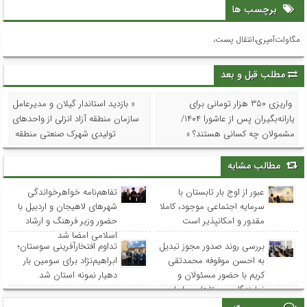
برچسب ها
مگاولت‌آمپری،انتقال پست،
مطلب قبل و بعد
واریزی ۳۵۰ هزار تومانی برای
« بازدید استاندار گیلان و مدیرعامل
یارانه‌بگیران پس از عاشورا ۱۴۰۴/
سازمان منطقه آزاد انزلی از واحدهای
مشمولان چه کسانی هستند؟ »
تولیدی شهرک صنعتی منطقه
مطالب مشابه
عبور از اوج بار تابستان با
تفاهم‌نامه خواهرخواندگی
سرمایه اجتماعی موجود، کاملا
شهرهای لاهیجان و اردبیل با
مقدور و امکانپذیر است
حضور وزیر فرهنگ و ارشاد
اسلامی امضا شد
بررسی روند صدور مجوز تبدیل
تداوم افتخارآفرینی سوستان؛
به احسن موقوفه محمدتقی
ابراهیم‌نژاد برای سومین بار
کریم با حضور مسئولان و
دهیار نمونه استان شد
نمایندگان روستاهای ساحلی