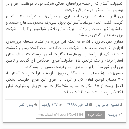
کیلوولت آستارا که از جمله پروژه‌های حیاتی شرکت بود با موفقیت اجرا و در
بهترین زمان ممکن در مدار قرار گرفت.
وی افزود: عملیات اجرایی این طرح در بحرانی‌ترین شرایط کشور انجام
گرفت، گفت: انجام موفقیت‌آمیز این پروژه علی‌رغم محدودیت‌های متعدد و
چالش‌برانگیز، نعمت و پاداشی بزرگ برای تلاش شبانه‌روزی کارکنان شرکت
برق منطقه‌ای گیلان می‌باشد.
معاون بهره‌برداری با اشاره به اینکه این پروژه در امتداد سلسله پروژه‌های
افزایش ظرفیت ساختارهای شرکت صورت‌گرفته است گفت: پس از گذشت
۳ دهه یکی از ترانسفورماتورهای۴۰ مگاولت آمپری پست انتقال شهرستان
آستارا برکنار و یک ترانس ۱۲۵ مگاولت‌آمپری جایگزین آن گردید و تامین
برق این شهرستان را برای چندین سال آینده تضمین و بیمه کرد.
حسن‌زاده ارزش مالی و سرمایه‌گذاری پروژه افزایش ظرفیت پست آستارا را،
۱۲۰ میلیارد تومان اعلام کرد و افزود: با اجرای این طرح، ظرفیت بخش
انتقال پست از ۱۶۵ مگاولت‌آمپر به ۲۵۰ مگاولت‌آمپر افزایش و ظرفیت توان
الکتریکی پست ۵۱ درصد افزایش یافت.
نصیبه جانی پور
کد خبر 36898
937 بازدید
بدون نظر
پرینت
لینک کوتاه
https://kashefkhabar.ir/?p=36898