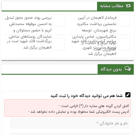
مطالب مشابه
فرماندار لاهیجان در آیین
بررسی روند صدور مجوز تبدیل
نخستین برداشت مکانیزه
به احسن موقوفه محمدتقی
برنج شهرستان: توسعه
کریم با حضور مسئولان و
مکانیزاسیون، ضامن پایداری
نمایندگان روستاهای ساحلی
مراسم گرامیداشت قائد شهید
بزرگداشت قائد شهید امت در
تولید برنج و حمایت از
توسط مدیریت شهری
لاهیجان برگزار شد
کشاورزان است
لاهیجان برگزار شد
بدون دیدگاه
شما هم می توانید دیدگاه خود را ثبت کنید
کامل کردن گزینه های ستاره دار (*) الزامی است -
آدرس پست الکترونیکی شما محفوظ بوده و نمایش داده نخواهد شد -