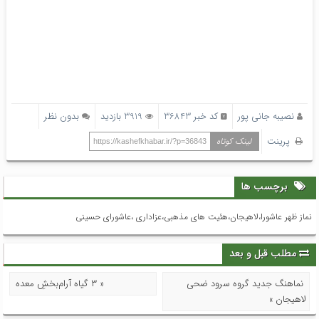
نصیبه جانی پور
کد خبر 36843
3919 بازدید
بدون نظر
پرینت
لینک کوتاه
https://kashefkhabar.ir/?p=36843
برچسب ها
نماز ظهر عاشورا،لاهیجان،هئیت های مذهبی،عزاداری ،عاشورای حسینی
مطلب قبل و بعد
نماهنگ جدید گروه سرود ضحی
« ۳ گیاه آرام‌بخشِ معده
لاهیجان »